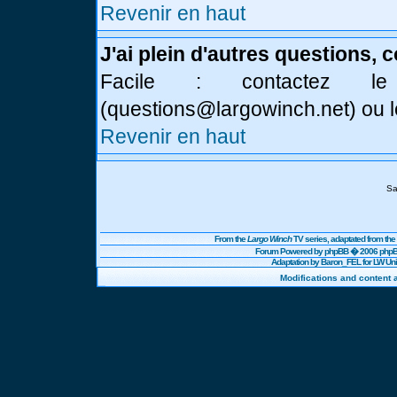
Revenir en haut
J'ai plein d'autres questions, 
Facile : contactez l
(
questions@largowinch.net
) ou 
Revenir en haut
Sa
From the
Largo Winch
TV series, adaptated from t
Forum Powered by
phpBB
� 2006 phpBB
Adaptation by Baron_FEL for LW U
Modifications and content