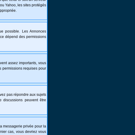
 ou Yahoo, les sites protégés
appropriée.
que possible. Les Annonces
nce dépend des permissions
vent assez importants, vous
es permissions requises pour
ouvez pas répondre aux sujets
e discussions peuvent être
é la messagerie privée pour la
nier cas, vous devriez vous