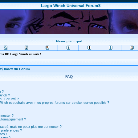
Largo Winch Universal Forum$
Menu principal :
 la BD Largo Winch est sorti !
m$ Index du Forum
FAQ
n ?
Winch ?
saL Forum$ ?
inch et souhaite avoir mes propres forums sur ce site, est-ce possible ?
nnecter ?
automatiquement ?
 passé, mais ne peux plus me connecter ?!
 préférences ?
tes !
 rang ?