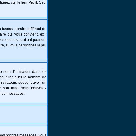
liquez sur le lien
Profil
. Ceci
 fuseau horaire différent du
aire qui vous convient, ex :
tres options peut uniquement
aire, si vous pardonnez le jeu
e nom d'utilisateur dans les
s pour indiquer le nombre de
nistrateurs peuvent avoir un
er son rang, vous trouverez
al de messages.
 vos propres messages. Vous