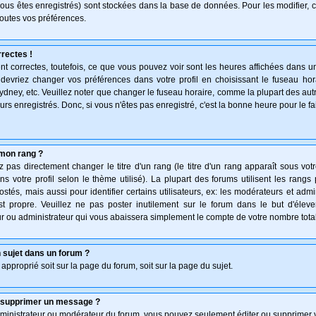
vous êtes enregistrés) sont stockées dans la base de données. Pour les modifier, c
outes vos préférences.
rectes !
t correctes, toutefois, ce que vous pouvez voir sont les heures affichées dans un
s devriez changer vos préférences dans votre profil en choisissant le fuseau hor
ydney, etc. Veuillez noter que changer le fuseau horaire, comme la plupart des au
teurs enregistrés. Donc, si vous n'êtes pas enregistré, c'est la bonne heure pour le f
mon rang ?
pas directement changer le titre d'un rang (le titre d'un rang apparaît sous votr
ns votre profil selon le thème utilisé). La plupart des forums utilisent les rang
és, mais aussi pour identifier certains utilisateurs, ex: les modérateurs et admi
st propre. Veuillez ne pas poster inutilement sur le forum dans le but d'élev
 ou administrateur qui vous abaissera simplement le compte de votre nombre tot
 sujet dans un forum ?
 approprié soit sur la page du forum, soit sur la page du sujet.
u supprimer un message ?
dministrateur ou modérateur du forum, vous pouvez seulement éditer ou supprimer