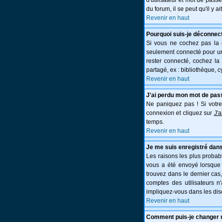
d'utilisateur et mot de pass
du forum, il se peut qu'il y 
Revenir en haut
Pourquoi suis-je déconnec
Si vous ne cochez pas la
seulement connecté pour une
rester connecté, cochez la
partagé, ex : bibliothèque, c
Revenir en haut
J'ai perdu mon mot de pas
Ne paniquez pas ! Si votre 
connexion et cliquez sur
J'
temps.
Revenir en haut
Je me suis enregistré dans
Les raisons les plus probabl
vous a été envoyé lorsque 
trouvez dans le dernier cas
comptes des utilisateurs n
impliquez-vous dans les dis
Revenir en haut
Comment puis-je changer 