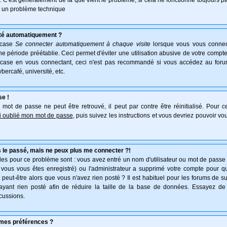
e. C'est généralement de là que vient le problème, si cela ne fonctionne toujours pa
ait un problème technique
té automatiquement ?
 case
Se connecter automatiquement à chaque visite
lorsque vous vous connec
 période préétablie. Ceci permet d'éviter une utilisation abusive de votre compte
 case en vous connectant, ceci n'est pas recommandé si vous accédez au forum
ybercafé, université, etc.
se !
mot de passe ne peut être retrouvé, il peut par contre être réinitialisé. Pour ce
ai oublié mon mot de passe
, puis suivez les instructions et vous devriez pouvoir v
 le passé, mais ne peux plus me connecter ?!
es pour ce problème sont : vous avez entré un nom d'utilisateur ou mot de passe in
vous vous êtes enregistré) ou l'administrateur a supprimé votre compte pour q
, peut-être alors que vous n'avez rien posté ? Il est habituel pour les forums de 
'ayant rien posté afin de réduire la taille de la base de données. Essayez de
cussions.
mes préférences ?