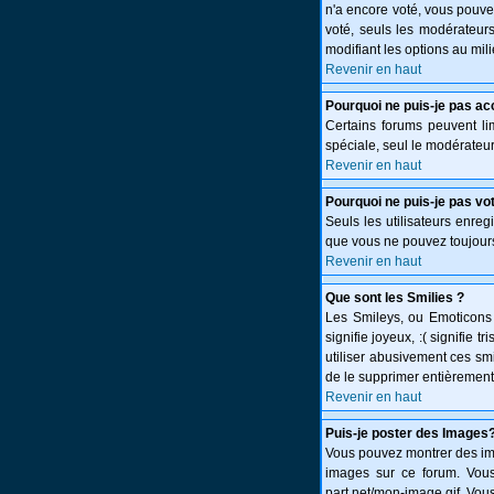
n'a encore voté, vous pouve
voté, seuls les modérateurs
modifiant les options au mi
Revenir en haut
Pourquoi ne puis-je pas ac
Certains forums peuvent limi
spéciale, seul le modérateur
Revenir en haut
Pourquoi ne puis-je pas vo
Seuls les utilisateurs enreg
que vous ne pouvez toujours
Revenir en haut
Que sont les Smilies ?
Les Smileys, ou Emoticons s
signifie joyeux, :( signifie
utiliser abusivement ces smi
de le supprimer entièrement
Revenir en haut
Puis-je poster des Images
Vous pouvez montrer des ima
images sur ce forum. Vous
part.net/mon-image.gif. Vous