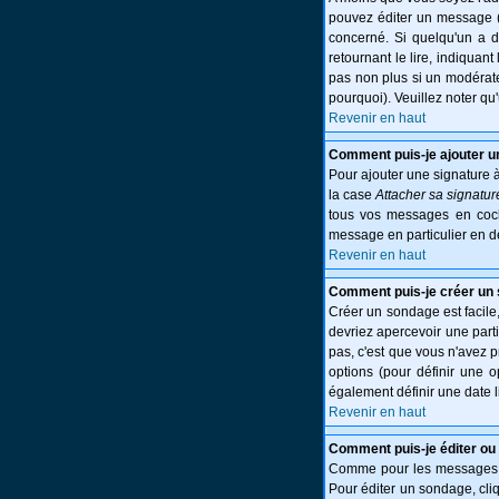
pouvez éditer un message (p
concerné. Si quelqu'un a 
retournant le lire, indiquant
pas non plus si un modérate
pourquoi). Veuillez noter q
Revenir en haut
Comment puis-je ajouter 
Pour ajouter une signature 
la case
Attacher sa signatur
tous vos messages en cocha
message en particulier en d
Revenir en haut
Comment puis-je créer un
Créer un sondage est facile,
devriez apercevoir une part
pas, c'est que vous n'avez 
options (pour définir une 
également définir une date l
Revenir en haut
Comment puis-je éditer ou
Comme pour les messages, l
Pour éditer un sondage, cliq