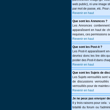
web public), ni une image st
par mot de passe, etc. Pour 
Revenir en haut
Que sont les Annonces ?
Les Annonces contiennent 
apparaîssent en haut de c
requises, ces permissions so
Revenir en haut
Que sont les Post-it ?
Les Post-it apparaîssent e
devriez donc les lire dès q
poster des Post-it dans cha
Revenir en haut
Que sont les Sujets de dis
Les Sujets verrouillés sont 
de discussions verrouillé
verrouillés pour de maintes 
Revenir en haut
Je ne peux pas envoyer de
Il y trois raisons pour cela 
totalité du forum ou l'adm