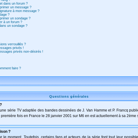
et dans un forum ?
pprimer un message ?
signature à mon message ?
dage ?
pprimer un sondage ?
er à un forum ?
 dans un sondage ?
ions verrouillés ?
ssages privés !
essages privés non-désirés !
comment faire ?
Questions générales
 ?
t d'une série TV adaptée des bandes dessinées de J. Van Hamme et P. Francq publi
 la première fois en France le 28 janvier 2001 sur M6 en est actuellement à sa 2ème 
ison ?
le moment. Toutefois, certains fans et acteurs de la série font tout leur possibl