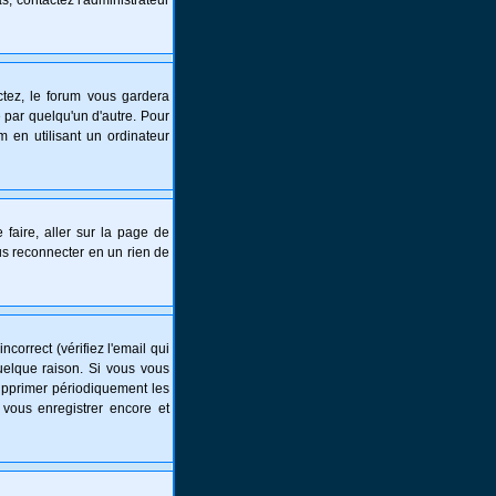
s, contactez l'administrateur
tez, le forum vous gardera
 par quelqu'un d'autre. Pour
 en utilisant un ordinateur
 faire, aller sur la page de
ous reconnecter en un rien de
correct (vérifiez l'email qui
uelque raison. Si vous vous
supprimer périodiquement les
 vous enregistrer encore et