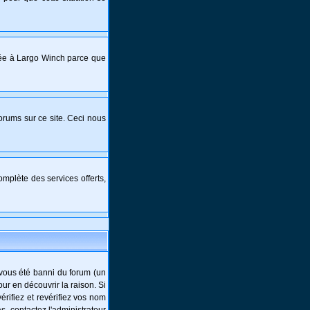
crée à Largo Winch parce que
forums sur ce site. Ceci nous
mplète des services offerts,
-vous été banni du forum (un
ur en découvrir la raison. Si
rifiez et revérifiez vos nom