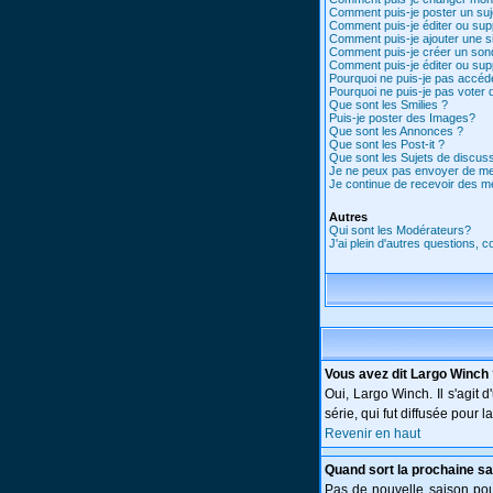
Comment puis-je poster un suj
Comment puis-je éditer ou su
Comment puis-je ajouter une 
Comment puis-je créer un son
Comment puis-je éditer ou su
Pourquoi ne puis-je pas accéd
Pourquoi ne puis-je pas voter
Que sont les Smilies ?
Puis-je poster des Images?
Que sont les Annonces ?
Que sont les Post-it ?
Que sont les Sujets de discuss
Je ne peux pas envoyer de me
Je continue de recevoir des m
Autres
Qui sont les Modérateurs?
J'ai plein d'autres questions, 
Vous avez dit Largo Winch
Oui, Largo Winch. Il s'agi
série, qui fut diffusée pour
Revenir en haut
Quand sort la prochaine sa
Pas de nouvelle saison pour 