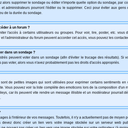
z alors supprimer le sondage ou éditer n'importe quelle option du sondage, par co
 et administrateurs pourront l'éditer ou le supprimer. Ceci pour éviter aux gen
lieu de la durée du sondage.
céder à un forum ?
ter l'accès à certains utilisateurs ou groupes. Pour voir, lire, poster, etc. vous
 et l'administrateur du forum peuvent accorder cet accès, vous pouvez les contacter
ter dans un sondage ?
istrés peuvent voter dans un sondage (afin d'éviter le trucage des résultats). Si 
 pas voter, alors vous n'avez probablement pas les droits d'accès appropriés.
ont de petites images qui sont utilisées pour exprimer certains sentiments en uti
 triste. Vous pouvez voir la liste complète des emoticons lors de la composition d'
leys, car ils peuvent vite rendre un message illisible et un modérateur pourrait d
.
?
ges à l'intérieur de vos messages. Toutefois, il n'y a actuellement pas de moyen 
 devez donc créer un lien vers votre image stockée sur un serveur web publi
 ne pouvez pas créer un lien vers une image stockée sur votre ordinateur (à moins