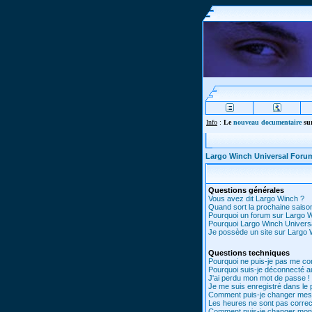
Info
:
Le
nouveau documentaire
sur
Largo Winch Universal Foru
Questions générales
Vous avez dit Largo Winch ?
Quand sort la prochaine saiso
Pourquoi un forum sur Largo 
Pourquoi Largo Winch Univer
Je possède un site sur Largo W
Questions techniques
Pourquoi ne puis-je pas me co
Pourquoi suis-je déconnecté 
J'ai perdu mon mot de passe !
Je me suis enregistré dans le
Comment puis-je changer mes
Les heures ne sont pas correc
Comment puis-je changer mon