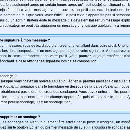
arfois seulement après un certain temps après qu'il soit posté) en cliquant sur 
déjà répondu à votre message, vous trouverez un petit morceau de texte en d
 le nombre de fois que vous l'avez édité. Ce petit texte n'apparaîtra pas si personn
ur ou un administrateur édite le message (ils devraient laisser un message expliqu
u'un utilisateur ne peut pas supprimer un message une fois que quelqu'un y a répon
une signature à mon message ?
à un message, vous devez d'abord en créer une, en allant dans votre profil. Une fo
e
lors de la composition d'un message pour ajouter votre signature. Vous pouvez aus
nt la case appropriée dans votre profil (vous pourrez toujours empêcher d'at
écochant la case Attacher sa signature lors de sa composition).
 sondage ?
 lorsque vous postez un nouveau sujet (ou éditez le premier message d'un sujet, s
ie
Ajouter un sondage
dans le formulaire en dessous de la partie
Poster un nouve
probablement pas le droit de créer des sondages). Vous devez entrer un titre pour
option, entrez son nom dans le champs appropriée puis cliquez sur le bouton
A
imite pour le sondage, 0 est un sondage infini.
 supprimer un sondage ?
es sondages peuvent uniquement être édités par le posteur d'origine, un modér
uez sur le bouton 'Editer' du premier message du sujet (il a toujours le sondage a