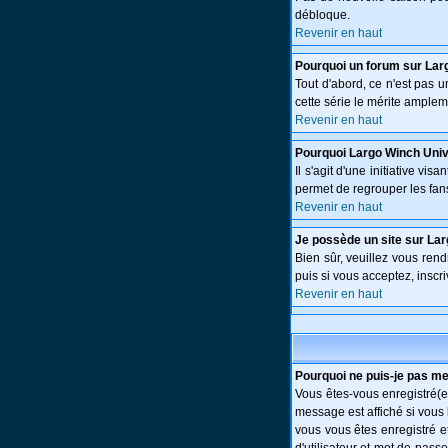
débloque.
Revenir en haut
Pourquoi un forum sur Lar
Tout d'abord, ce n'est pas 
cette série le mérite amplem
Revenir en haut
Pourquoi Largo Winch Uni
Il s'agit d'une initiative v
permet de regrouper les fans 
Revenir en haut
Je possède un site sur Lar
Bien sûr, veuillez vous ren
puis si vous acceptez, inscri
Revenir en haut
Pourquoi ne puis-je pas m
Vous êtes-vous enregistré(e
message est affiché si vous 
vous vous êtes enregistré e