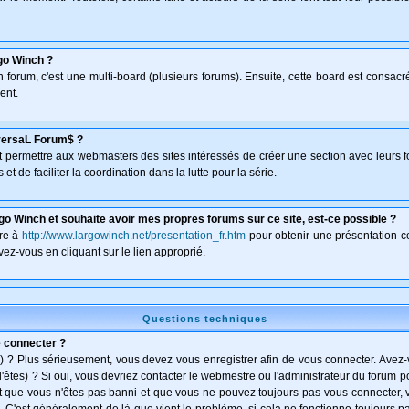
go Winch ?
un forum, c'est une multi-board (plusieurs forums). Ensuite, cette board est consa
ent.
versaL Forum$ ?
isant permettre aux webmasters des sites intéressés de créer une section avec leurs 
et de faciliter la coordination dans la lutte pour la série.
go Winch et souhaite avoir mes propres forums sur ce site, est-ce possible ?
dre à
http://www.largowinch.net/presentation_fr.htm
pour obtenir une présentation co
vez-vous en cliquant sur le lien approprié.
Questions techniques
e connecter ?
) ? Plus sérieusement, vous devez vous enregistrer afin de vous connecter. Avez
l'êtes) ? Si oui, vous devriez contacter le webmestre ou l'administrateur du forum po
t que vous n'êtes pas banni et que vous ne pouvez toujours pas vous connecter, vé