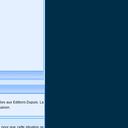
ées aux Editions Dupuis. La
saison.
e pour que cette situation se