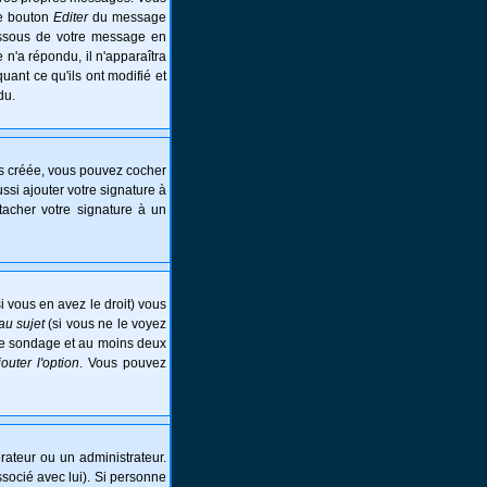
le bouton
Editer
du message
essous de votre message en
e n'a répondu, il n'apparaîtra
ant ce qu'ils ont modifié et
du.
is créée, vous pouvez cocher
si ajouter votre signature à
tacher votre signature à un
i vous en avez le droit) vous
au sujet
(si vous ne le voyez
 le sondage et au moins deux
jouter l'option
. Vous pouvez
ateur ou un administrateur.
ssocié avec lui). Si personne