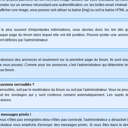
ockée sur un serveur nécessitant une authentification, ex: les boîtes email Hotmail
afficher une image, vous pouvez soit utiliser la balise [img] ou soit la balise HTML 
le plus souvent d'importantes informations, vous devriez donc les lire dès 
haque page du forum dans lequel elle ont été postées. Pouvoir poster une anno
nt définies par l'administrateur.
n-dessous des annonces et seulement sur la première page du forum. Ils sont sou
ue vous pouvez. Comme pour les annonces, c'est l'administrateur qui détermine l
que forum.
cussions verrouillés ?
verrouillés, soit par le modérateur du forum ou soit par l'administrateur. Vous ne p
s et les sondages qui y sont contenus cessent automatiquement. Les sujets d
raisons.
 messages privés !
: vous n'êtes pas enregistrés et/ou n'êtes pas connecté, l'administrateur a désactiv
inistrateur vous empêche d'envoyer des messages privés. Si vous êtes dans le der