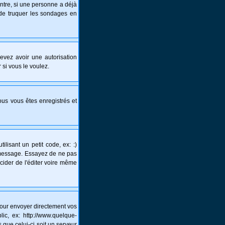
ntre, si une personne a déjà
s de truquer les sondages en
 devez avoir une autorisation
 si vous le voulez.
vous vous êtes enregistrés et
lisant un petit code, ex: :)
un message. Essayez de ne pas
écider de l'éditer voire même
pour envoyer directement vos
c, ex: http://www.quelque-
 que celui-ci soit un serveur