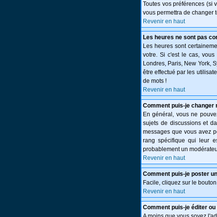
Toutes vos préférences (si 
vous permettra de changer t
Revenir en haut
Les heures ne sont pas cor
Les heures sont certainemen
votre. Si c'est le cas, vou
Londres, Paris, New York, S
être effectué par les utilisa
de mots !
Revenir en haut
Comment puis-je changer 
En général, vous ne pouvez 
sujets de discussions et da
messages que vous avez post
rang spécifique qui leur e
probablement un modérateur
Revenir en haut
Comment puis-je poster un
Facile, cliquez sur le bouton
Revenir en haut
Comment puis-je éditer o
A moins que vous soyez l'a