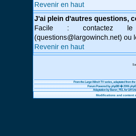
Revenir en haut
J'ai plein d'autres questions, 
Facile : contactez l
(
questions@largowinch.net
) ou 
Revenir en haut
Sa
From the
Largo Winch
TV series, adaptated from t
Forum Powered by
phpBB
� 2006 phpBB
Adaptation by Baron_FEL for LW U
Modifications and content