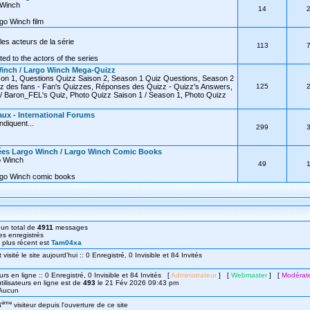
o Winch
14
go Winch film
les acteurs de la série
113
ated to the actors of the series
inch / Largo Winch Mega-Quizz
on 1, Questions Quizz Saison 2, Season 1 Quiz Questions, Season 2
z des fans - Fan's Quizzes, Réponses des Quizz - Quizz's Answers,
125
 Baron_FEL's Quiz, Photo Quizz Saison 1 / Season 1, Photo Quizz
ux - International Forums
diquent...
299
ées Largo Winch / Largo Winch Comic Books
o Winch
49
rgo Winch comic books
un total de
4911
messages
s enregistrés
le plus récent est
Tam04xa
isité le site aujourd'hui :: 0 Enregistré, 0 Invisible et 84 Invités
urs en ligne :: 0 Enregistré, 0 Invisible et 84 Invités [
Administrateur
] [
Webmaster
] [
Modérat
ilisateurs en ligne est de
493
le 21 Fév 2026 09:43 pm
: Aucun
éme
4
visiteur depuis l'ouverture de ce site