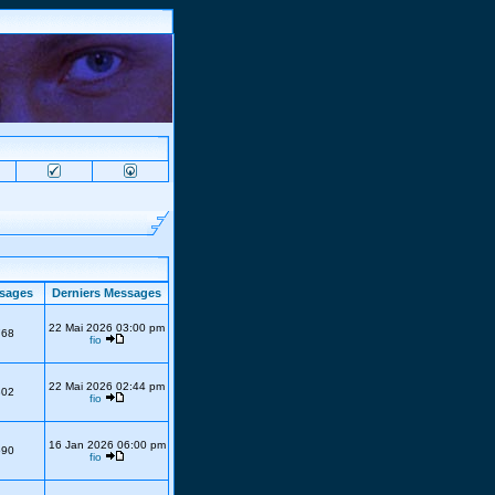
sages
Derniers Messages
22 Mai 2026 03:00 pm
768
fio
22 Mai 2026 02:44 pm
302
fio
16 Jan 2026 06:00 pm
690
fio