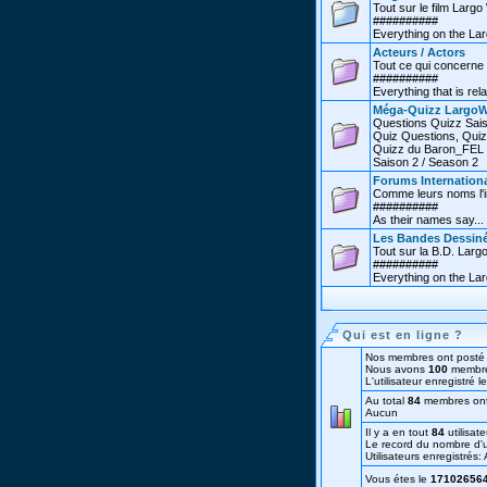
Tout sur le film Larg
##########
Everything on the Lar
Acteurs / Actors
Tout ce qui concerne 
##########
Everything that is rel
Méga-Quizz LargoW
Questions Quizz Sais
Quiz Questions, Quiz
Quizz du Baron_FEL /
Saison 2 / Season 2
Forums Internationa
Comme leurs noms l'in
##########
As their names say...
Les Bandes Dessin
Tout sur la B.D. Larg
##########
Everything on the La
Qui est en ligne ?
Nos membres ont posté 
Nous avons
100
membre
L'utilisateur enregistré 
Au total
84
membres ont v
Aucun
Il y a en tout
84
utilisate
Le record du nombre d'ut
Utilisateurs enregistrés
Vous étes le
17102656