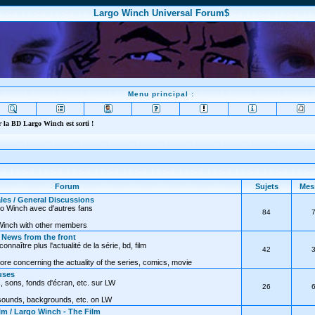
Largo Winch Universal Forum$
Menu principal :
 la BD Largo Winch est sorti !
Forum
Sujets
Mes
les / General Discussions
go Winch avec d'autres fans
84
Winch with other members
/ News from the front
nnaître plus l'actualité de la série, bd, film
42
ore concerning the actuality of the series, comics, movie
uses
, sons, fonds d'écran, etc. sur LW
26
 sounds, backgrounds, etc. on LW
lm / Largo Winch - The Film