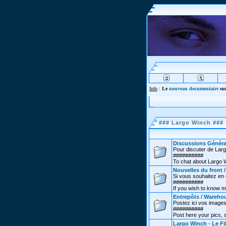
Info
:
Le
nouveau documentaire
sur
###
Largo Winch
###
Discussions Généra
Pour discuter de Lar
##########
To chat about Largo 
Nouvelles du front 
Si vous souhaitez en co
##########
If you wish to know m
Entrepôts / Wareho
Postez ici vos images
##########
Post here your pics,
Largo Winch - Le Fi