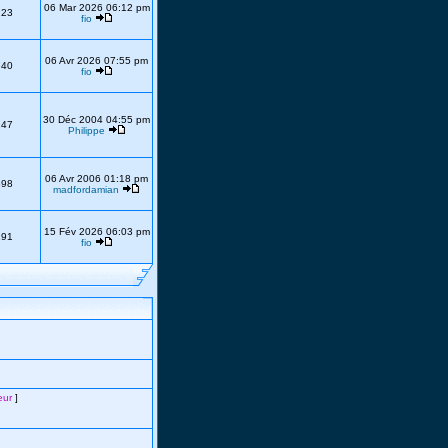
06 Mar 2026 06:12 pm
223
fio
06 Avr 2026 07:55 pm
740
fio
30 Déc 2004 04:55 pm
247
Philippe
06 Avr 2006 01:18 pm
398
madfordamian
15 Fév 2026 06:03 pm
191
fio
eur
]