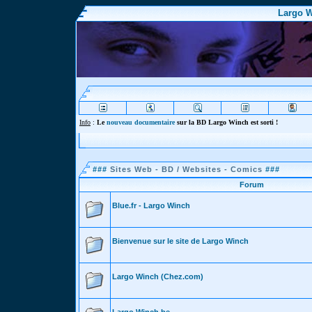
Largo W
Info
:
Le
nouveau documentaire
sur la BD Largo Winch est sorti !
###
Sites Web - BD / Websites - Comics
###
Forum
Blue.fr - Largo Winch
Bienvenue sur le site de Largo Winch
Largo Winch (Chez.com)