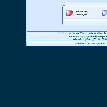
Nouveaux
messages
From the
Largo Winch
TV series, adaptated from t
Forum Powered by
phpBB
� 2006 phpBB
Adaptation by Baron_FEL for LW U
Modifications and content