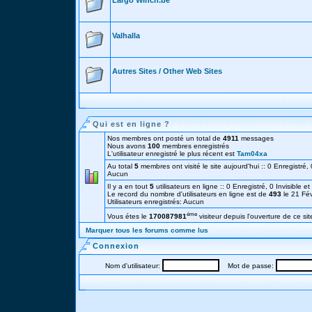
Largo Winch.be
Valhalla
Autres Sites / Other Web Sites
Qui est en ligne ?
Nos membres ont posté un total de
4911
messages
Nous avons
100
membres enregistrés
L'utilisateur enregistré le plus récent est
Tam04xa
Au total
5
membres ont visité le site aujourd'hui :: 0 Enregistré, 0
Aucun
Il y a en tout
5
utilisateurs en ligne :: 0 Enregistré, 0 Invisible e
Le record du nombre d'utilisateurs en ligne est de
493
le 21 Fé
Utilisateurs enregistrés: Aucun
éme
Vous étes le
170087981
visiteur depuis l'ouverture de ce sit
Marquer tous les forums comme lus
Connexion
Nom d'utilisateur:
Mot de passe: