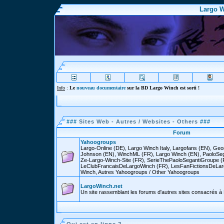
Largo W
Info
:
Le
nouveau documentaire
sur la BD Largo Winch est sorti !
###
Sites Web - Autres / Websites - Others
###
Forum
Yahoogroups
Largo-Online (DE), Largo Winch Italy, Largofans (EN), Ge
Johnson (EN), WinchML (FR), Largo Winch (EN), PaoloSega
Ze-Largo-Winch-Site (FR), SerieThePaoloSegantiGroupe (
LeClubFrancaisDeLargoWinch (FR), LesFanFictionsDeLarg
Winch, Autres Yahoogroups / Other Yahoogroups
LargoWinch.net
Un site rassemblant les forums d'autres sites consacrés à