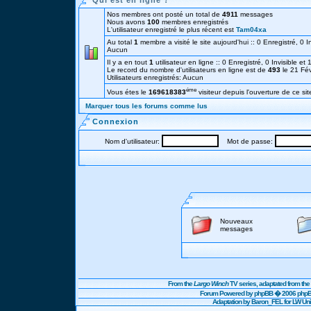
Qui est en ligne ?
Nos membres ont posté un total de
4911
messages
Nous avons
100
membres enregistrés
L'utilisateur enregistré le plus récent est
Tam04xa
Au total
1
membre a visité le site aujourd'hui :: 0 Enregistré, 0 In
Aucun
Il y a en tout
1
utilisateur en ligne :: 0 Enregistré, 0 Invisible et
Le record du nombre d'utilisateurs en ligne est de
493
le 21 Fé
Utilisateurs enregistrés: Aucun
éme
Vous étes le
169618383
visiteur depuis l'ouverture de ce sit
Marquer tous les forums comme lus
Connexion
Nom d'utilisateur:
Mot de passe:
Nouveaux
messages
From the
Largo Winch
TV series, adaptated from t
Forum Powered by
phpBB
� 2006 phpBB
Adaptation by Baron_FEL for LW U