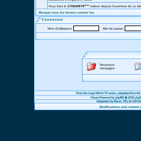
éme
Vous étes le
170849978
visiteur depuis l'ouverture de ce sit
Marquer tous les forums comme lus
Connexion
Nom d'utilisateur:
Mot de passe:
Nouveaux
messages
From the
Largo Winch
TV series, adaptated from t
Forum Powered by
phpBB
� 2006 phpBB
Adaptation by Baron_FEL for LW U
Modifications and content