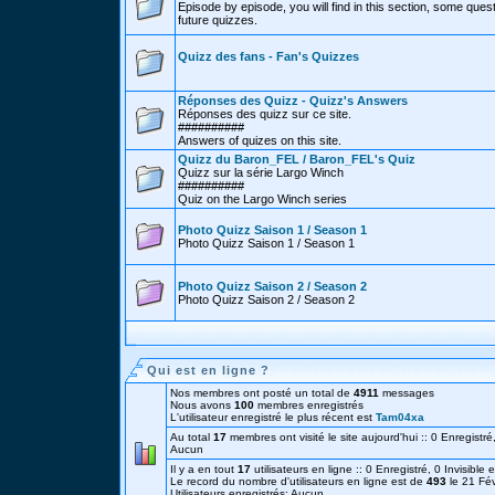
Episode by episode, you will find in this section, some ques
future quizzes.
Quizz des fans - Fan's Quizzes
Réponses des Quizz - Quizz's Answers
Réponses des quizz sur ce site.
##########
Answers of quizes on this site.
Quizz du Baron_FEL / Baron_FEL's Quiz
Quizz sur la série Largo Winch
##########
Quiz on the Largo Winch series
Photo Quizz Saison 1 / Season 1
Photo Quizz Saison 1 / Season 1
Photo Quizz Saison 2 / Season 2
Photo Quizz Saison 2 / Season 2
Qui est en ligne ?
Nos membres ont posté un total de
4911
messages
Nous avons
100
membres enregistrés
L'utilisateur enregistré le plus récent est
Tam04xa
Au total
17
membres ont visité le site aujourd'hui :: 0 Enregistré,
Aucun
Il y a en tout
17
utilisateurs en ligne :: 0 Enregistré, 0 Invisible 
Le record du nombre d'utilisateurs en ligne est de
493
le 21 Fé
Utilisateurs enregistrés: Aucun