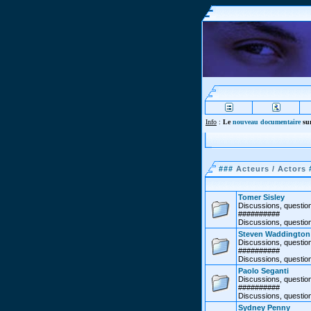
Info
:
Le
nouveau documentaire
sur
###
Acteurs / Actors
Tomer Sisley
Discussions, question
##########
Discussions, question
Steven Waddington
Discussions, question
##########
Discussions, questio
Paolo Seganti
Discussions, question
##########
Discussions, question
Sydney Penny