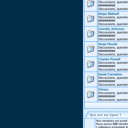
Discussions, question
##########
Discussions, questio
Diego Wallraff
Discussions, questions
##########
Discussions, question
Geordie Johnson
Discussions, question
##########
Discussions, questio
Serge Houde
Discussions, question
##########
Discussions, questio
Charles Powell
Discussions, question
##########
Discussions, question
David Carradine
Discussions, question
##########
Discussions, question
Others
Discussions, questions
##########
Discussions, question
Qui est en ligne ?
Nos membres ont posté 
Nous avons
100
membre
L'utilisateur enregistré 