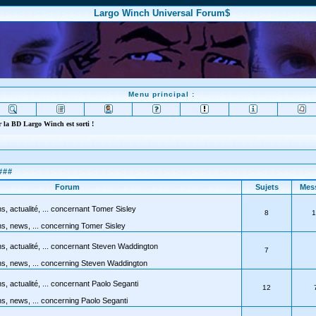
Largo Winch Universal Forum$
Menu principal :
 la BD Largo Winch est sorti !
###
Forum
Sujets
Mes
s, actualité, ... concernant Tomer Sisley
8
1
s, news, ... concerning Tomer Sisley
s, actualité, ... concernant Steven Waddington
7
ns, news, ... concerning Steven Waddington
s, actualité, ... concernant Paolo Seganti
12
s, news, ... concerning Paolo Seganti