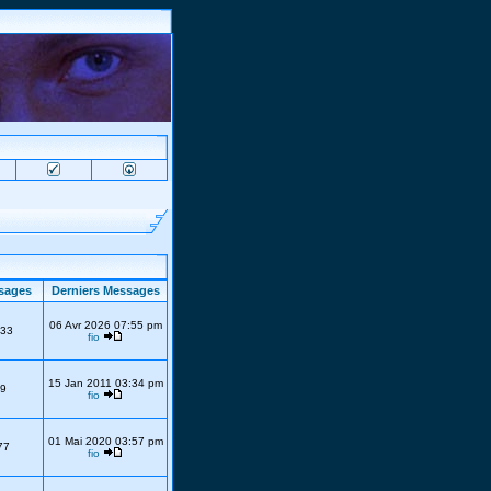
sages
Derniers Messages
06 Avr 2026 07:55 pm
33
fio
15 Jan 2011 03:34 pm
9
fio
01 Mai 2020 03:57 pm
77
fio