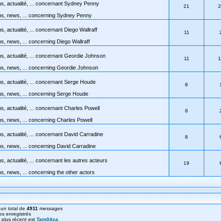
s, actualité, ... concernant Sydney Penny
21
2
ns, news, ... concerning Sydney Penny
, actualité, ... concernant Diego Wallraff
11
s, news, ... concerning Diego Wallraff
s, actualité, ... concernant Geordie Johnson
11
1
ns, news, ... concerning Geordie Johnson
s, actualité, ... concernant Serge Houde
8
ns, news, ... concerning Serge Houde
s, actualité, ... concernant Charles Powell
8
s, news, ... concerning Charles Powell
s, actualité, ... concernant David Carradine
8
s, news, ... concerning David Carradine
, actualité, ... concernant les autres acteurs
19
s, news, ... concerning the other actors
un total de
4911
messages
s enregistrés
le plus récent est
Tam04xa