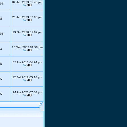
09 Jan 2023 05:48 pm
07
fio
23 Jan 2023 07:08 pm
28
fio
13 Oct 2020 01:09 pm
08
fio
13 Sep 2007 01:50 pm
11
fio
05 Avr 2013 04:24 pm
23
fio
12 Juil 2017 05:16 pm
62
fio
24 Avr 2023 07:58 pm
82
fio