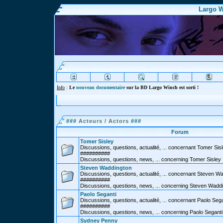
Largo W
Info
:
Le
nouveau documentaire
sur la BD Largo Winch est sorti !
###
Acteurs / Actors
###
Forum
Tomer Sisley
Discussions, questions, actualité, ... concernant Tomer Sis
##########
Discussions, questions, news, ... concerning Tomer Sisley
Steven Waddington
Discussions, questions, actualité, ... concernant Steven W
##########
Discussions, questions, news, ... concerning Steven Wadd
Paolo Seganti
Discussions, questions, actualité, ... concernant Paolo Sega
##########
Discussions, questions, news, ... concerning Paolo Seganti
Sydney Penny