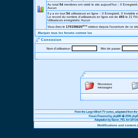
Au total
54
membres ont visité le site aujourd'hui :: 0 Enregistré,
Aucun
Il y a en tout
54
utilisateurs en ligne :: 0 Enregistré, 0 Invisible 
Le record du nombre d'utilisateurs en ligne est de
493
le 21 Fé
Utilisateurs enregistrés: Aucun
éme
Vous étes le
170158620
visiteur depuis l'ouverture de ce sit
Marquer tous les forums comme lus
Connexion
Nom d'utilisateur:
Mot de passe:
Nouveaux
messages
From the
Largo Winch
TV series, adaptated from t
Forum Powered by
phpBB
� 2006 phpBB
Adaptation by Baron_FEL for LW U
Modifications and content