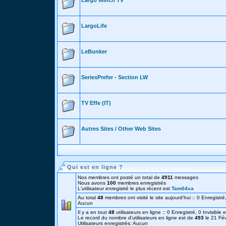
Largo Winch TV
LargoLife
LeBunker
SeriesPrefer - Section LW
TV Effe (IT)
Autres Sites / Other Web Sites
Qui est en ligne ?
Nos membres ont posté un total de
4911
messages
Nous avons
100
membres enregistrés
L'utilisateur enregistré le plus récent est
Tam04xa
Au total
48
membres ont visité le site aujourd'hui :: 0 Enregistré,
Aucun
Il y a en tout
48
utilisateurs en ligne :: 0 Enregistré, 0 Invisible 
Le record du nombre d'utilisateurs en ligne est de
493
le 21 Fé
Utilisateurs enregistrés: Aucun