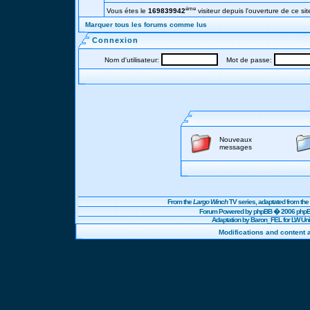
éme
Vous étes le
169839942
visiteur depuis l'ouverture de ce sit
Marquer tous les forums comme lus
Connexion
Nom d'utilisateur:
Mot de passe:
Nouveaux
messages
From the
Largo Winch
TV series, adaptated from t
Forum Powered by
phpBB
� 2006 phpBB
Adaptation by Baron_FEL for LW U
Modifications and content