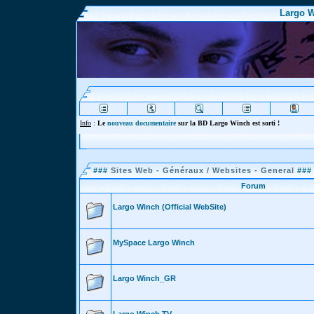
Largo W
Info
:
Le
nouveau documentaire
sur la BD Largo Winch est sorti !
###
Sites Web - Généraux / Websites - General
###
Forum
Largo Winch (Official WebSite)
MySpace Largo Winch
Largo Winch_GR