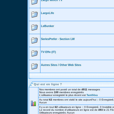
Largo Winch TV
LargoLife
LeBunker
SeriesPrefer - Section LW
TV Effe (IT)
Autres Sites / Other Web Sites
Qui est en ligne ?
Nos membres ont posté un total de
4911
messages
Nous avons
100
membres enregistrés
L'utilisateur enregistré le plus récent est
Tam04xa
Au total
62
membres ont visité le site aujourd'hui :: 0 Enregistré,
Aucun
Il y a en tout
62
utilisateurs en ligne :: 0 Enregistré, 0 Invisible 
Le record du nombre d'utilisateurs en ligne est de
493
le 21 Fé
Utilisateurs enregistrés: Aucun