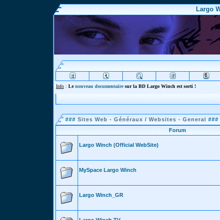
Largo W
Info
:
Le
nouveau documentaire
sur la BD Largo Winch est sorti !
###
Sites Web - Généraux / Websites - General
###
Forum
Largo Winch (Official WebSite)
MySpace Largo Winch
Largo Winch_GR