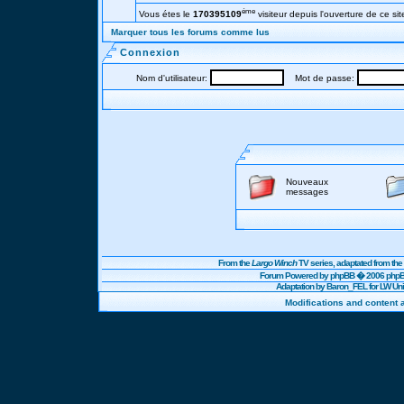
éme
Vous étes le
170395109
visiteur depuis l'ouverture de ce sit
Marquer tous les forums comme lus
Connexion
Nom d'utilisateur:
Mot de passe:
Nouveaux
messages
From the
Largo Winch
TV series, adaptated from t
Forum Powered by
phpBB
� 2006 phpBB
Adaptation by Baron_FEL for LW U
Modifications and content