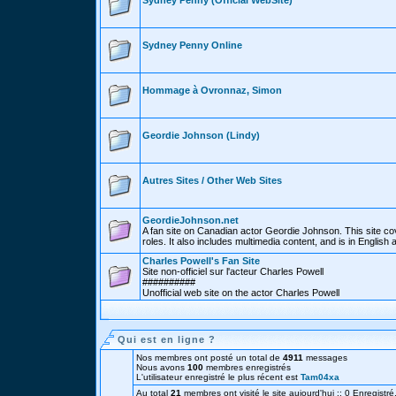
Sydney Penny (Official WebSite)
Sydney Penny Online
Hommage à Ovronnaz, Simon
Geordie Johnson (Lindy)
Autres Sites / Other Web Sites
GeordieJohnson.net
A fan site on Canadian actor Geordie Johnson. This site cov
roles. It also includes multimedia content, and is in English
Charles Powell's Fan Site
Site non-officiel sur l'acteur Charles Powell
##########
Unofficial web site on the actor Charles Powell
Qui est en ligne ?
Nos membres ont posté un total de
4911
messages
Nous avons
100
membres enregistrés
L'utilisateur enregistré le plus récent est
Tam04xa
Au total
21
membres ont visité le site aujourd'hui :: 0 Enregistré,