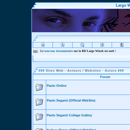
Largo W
Info
:
Le
nouveau documentaire
sur la BD Largo Winch est sorti !
###
Sites Web - Acteurs / Websites - Actors
###
Forum
Paolo Online
Paolo Seganti (Official WebSite)
Paolo Seganti Collage Gallery