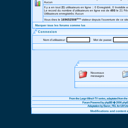
Aucun
Il y a en tout
21
utilisateurs en ligne :: 0 Enregistré, 0 Invisible 
Le record du nombre d'utilisateurs en ligne est de
493
le 21 Fé
Utilisateurs enregistrés: Aucun
éme
Vous étes le
169652508
visiteur depuis l'ouverture de ce sit
Marquer tous les forums comme lus
Connexion
Nom d'utilisateur:
Mot de passe:
Nouveaux
messages
From the
Largo Winch
TV series, adaptated from t
Forum Powered by
phpBB
� 2006 phpBB
Adaptation by Baron_FEL for LW U
Modifications and content