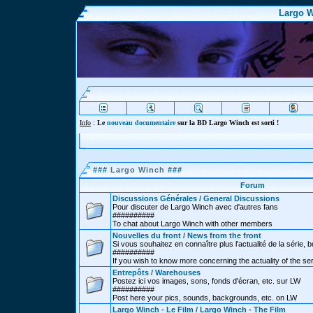
Largo W
Info
:
Le
nouveau documentaire
sur la BD Largo Winch est sorti !
###
Largo Winch
###
Forum
Discussions Générales / General Discussions
Pour discuter de Largo Winch avec d'autres fans
##########
To chat about Largo Winch with other members
Nouvelles du front / News from the front
Si vous souhaitez en connaître plus l'actualité de la série, bd
##########
If you wish to know more concerning the actuality of the se
Entrepôts / Warehouses
Postez ici vos images, sons, fonds d'écran, etc. sur LW
##########
Post here your pics, sounds, backgrounds, etc. on LW
Largo Winch - Le Film / Largo Winch - The Film