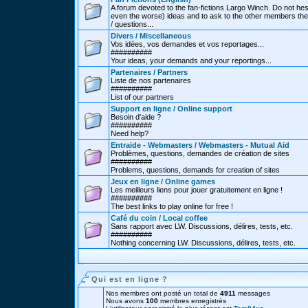
A forum devoted to the fan-fictions Largo Winch. Do not hes
even the worse) ideas and to ask to the other members thei
/ questions...
Divers / Miscellaneous
Vos idées, vos demandes et vos reportages...
##########
Your ideas, your demands and your reportings...
Partenaires / Partners
Liste de nos partenaires
##########
List of our partners
Support en ligne / Online support
Besoin d'aide ?
##########
Need help?
Entraide - Webmasters / Webmasters - Mutual Aid
Problèmes, questions, demandes de création de sites
##########
Problems, questions, demands for creation of sites
Jeux en ligne / Online games
Les meilleurs liens pour jouer gratuitement en ligne !
##########
The best links to play online for free !
Café du coin / Local coffee
Sans rapport avec LW. Discussions, délires, tests, etc.
##########
Nothing concerning LW. Discussions, délires, tests, etc.
Qui est en ligne ?
Nos membres ont posté un total de
4911
messages
Nous avons
100
membres enregistrés