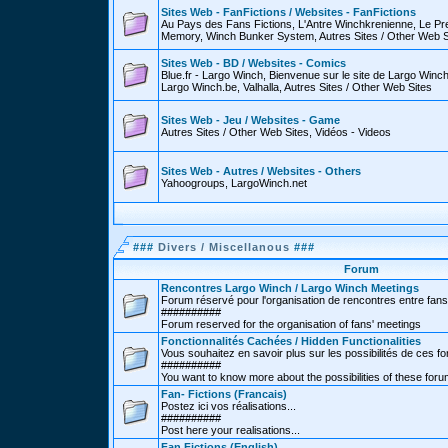
Sites Web - FanFictions / Websites - FanFictions
Au Pays des Fans Fictions, L'Antre Winchkrenienne, Le P
Memory, Winch Bunker System, Autres Sites / Other Web S
Sites Web - BD / Websites - Comics
Blue.fr - Largo Winch, Bienvenue sur le site de Largo Win
Largo Winch.be, Valhalla, Autres Sites / Other Web Sites
Sites Web - Jeu / Websites - Game
Autres Sites / Other Web Sites, Vidéos - Videos
Sites Web - Autres / Websites - Others
Yahoogroups, LargoWinch.net
###
Divers / Miscellanous
###
Forum
Rencontres Largo Winch / Largo Winch Meetings
Forum réservé pour l'organisation de rencontres entre fans
##########
Forum reserved for the organisation of fans' meetings
Fonctionnalités Cachées / Hidden Functionalities
Vous souhaitez en savoir plus sur les possibilités de ces f
##########
You want to know more about the possibilities of these for
Fan- Fictions (Francais)
Postez ici vos réalisations...
##########
Post here your realisations...
Fan Fictions (English)