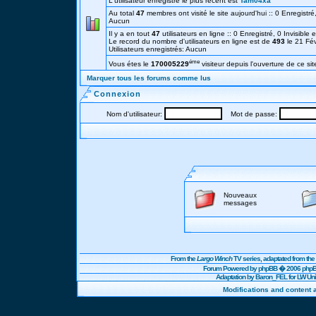
L'utilisateur enregistré le plus récent est
Tam04xa
Au total
47
membres ont visité le site aujourd'hui :: 0 Enregistré,
Aucun
Il y a en tout
47
utilisateurs en ligne :: 0 Enregistré, 0 Invisible 
Le record du nombre d'utilisateurs en ligne est de
493
le 21 Fé
Utilisateurs enregistrés: Aucun
éme
Vous étes le
170005229
visiteur depuis l'ouverture de ce sit
Marquer tous les forums comme lus
Connexion
Nom d'utilisateur:
Mot de passe:
Nouveaux
messages
From the
Largo Winch
TV series, adaptated from t
Forum Powered by
phpBB
� 2006 phpBB
Adaptation by Baron_FEL for LW U
Modifications and content