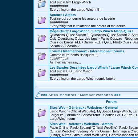
Tout sur le film Largo Winch
##########
Everything on the Largo Winch film
Acteurs / Actors
Tout ce qui concerne les acteurs de la série
##########
Everything that is related to the actors of the series
Méga-Quizz LargoWinch / Largo Winch Mega-Quizz
Questions Quizz Saison 1, Questions Quizz Saison 2, Sea
Quiz Questions, Quizz des fans - Fan's Quizzes, Réponse
Quizz du Baron_FEL / Baron_FEL's Quiz, Photo Quizz Sais
Saison 2 / Season 2
Forums Internationaux - International Forums
Comme leurs noms l'indiquent...
##########
As their names say...
Les Bandes Dessinées Largo Winch / Largo Winch Co
Tout sur la B.D. Largo Winch
##########
Everything on the Largo Winch comic books
###
Sites Membres / Member websites
###
Forum
Sites Web - Généraux / Websites - General
Largo Winch (Official WebSite), MySpace Largo Winch, L
LargoLife, LeBunker, SeriesPrefer - Section LW, TV Effe (IT
LargoWinch.com
Sites Web - Acteurs / Websites - Actors
Paolo Online, Paolo Seganti (Official WebSite), Paolo Sega
(Official WebSite), Sydney Penny Online, Hommage à Ovr
(Lindy), Autres Sites / Other Web Sites, GeordieJohnson.ne