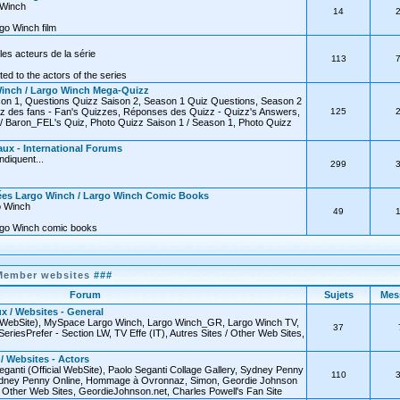
o Winch
14
go Winch film
les acteurs de la série
113
ated to the actors of the series
inch / Largo Winch Mega-Quizz
on 1, Questions Quizz Saison 2, Season 1 Quiz Questions, Season 2
z des fans - Fan's Quizzes, Réponses des Quizz - Quizz's Answers,
125
 Baron_FEL's Quiz, Photo Quizz Saison 1 / Season 1, Photo Quizz
ux - International Forums
diquent...
299
ées Largo Winch / Largo Winch Comic Books
o Winch
49
rgo Winch comic books
Member websites
###
Forum
Sujets
Mes
x / Websites - General
l WebSite), MySpace Largo Winch, Largo Winch_GR, Largo Winch TV,
37
SeriesPrefer - Section LW, TV Effe (IT), Autres Sites / Other Web Sites,
 / Websites - Actors
eganti (Official WebSite), Paolo Seganti Collage Gallery, Sydney Penny
110
 Sydney Penny Online, Hommage à Ovronnaz, Simon, Geordie Johnson
 / Other Web Sites, GeordieJohnson.net, Charles Powell's Fan Site