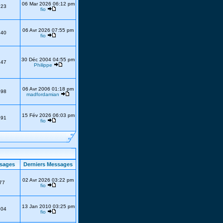
06 Mar 2026 06:12 pm
223
fio
06 Avr 2026 07:55 pm
740
fio
30 Déc 2004 04:55 pm
247
Philippe
06 Avr 2006 01:18 pm
398
madfordamian
15 Fév 2026 06:03 pm
191
fio
sages
Derniers Messages
02 Avr 2026 03:22 pm
77
fio
13 Jan 2010 03:25 pm
304
fio