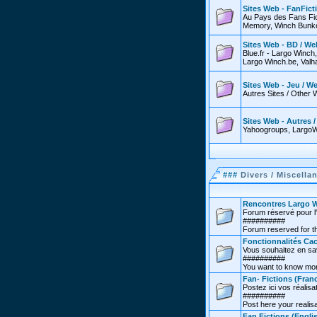
Sites Web - FanFict
Au Pays des Fans Fic
Memory, Winch Bunker
Sites Web - BD / We
Blue.fr - Largo Winch
Largo Winch.be, Valha
Sites Web - Jeu / W
Autres Sites / Other 
Sites Web - Autres 
Yahoogroups, LargoW
###
Divers / Miscella
Rencontres Largo W
Forum réservé pour l'
##########
Forum reserved for th
Fonctionnalités Cac
Vous souhaitez en sav
##########
You want to know more
Fan- Fictions (Franc
Postez ici vos réalisat
##########
Post here your realisa
Fan Fictions (Engli