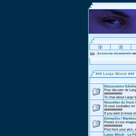
Info
:
Le
nouveau documentaire
sur
###
Largo Winch
###
Discussions Généra
Pour discuter de Lar
##########
To chat about Largo 
Nouvelles du front 
Si vous souhaitez en co
##########
If you wish to know m
Entrepôts / Wareho
Postez ici vos images
##########
Post here your pics,
Largo Winch - Le Fi