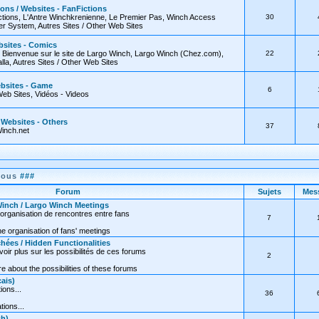
ions / Websites - FanFictions
tions, L'Antre Winchkrenienne, Le Premier Pas, Winch Access
30
 System, Autres Sites / Other Web Sites
bsites - Comics
, Bienvenue sur le site de Largo Winch, Largo Winch (Chez.com),
22
lla, Autres Sites / Other Web Sites
ebsites - Game
6
Web Sites, Vidéos - Videos
/ Websites - Others
37
inch.net
nous
###
Forum
Sujets
Mes
inch / Largo Winch Meetings
organisation de rencontres entre fans
7
e organisation of fans' meetings
hées / Hidden Functionalities
oir plus sur les possibilités de ces forums
2
 about the possibilities of these forums
ais)
ions...
36
tions...
sh)