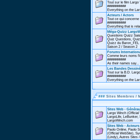
Tout sur le film Larg
##########
Everything on the Lar
Acteurs / Actors
Tout ce qui concerne 
##########
Everything that is rel
Méga-Quizz LargoW
Questions Quizz Sais
Quiz Questions, Quiz
Quizz du Baron_FEL /
Saison 2 / Season 2
Forums Internationa
Comme leurs noms l'in
##########
As their names say...
Les Bandes Dessin
Tout sur la B.D. Larg
##########
Everything on the La
###
Sites Membres / 
Sites Web - Générau
Largo Winch (Officia
LargoLife, LeBunker, 
LargoWinch.com
Sites Web - Acteurs
Paolo Online, Paolo S
(Official WebSite),
(Lindy), Autres Sites