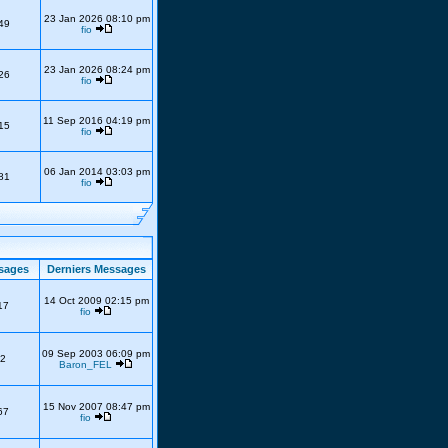
23 Jan 2026 08:10 pm
49
fio
23 Jan 2026 08:24 pm
26
fio
11 Sep 2016 04:19 pm
15
fio
06 Jan 2014 03:03 pm
81
fio
sages
Derniers Messages
14 Oct 2009 02:15 pm
17
fio
09 Sep 2003 06:09 pm
2
Baron_FEL
15 Nov 2007 08:47 pm
67
fio