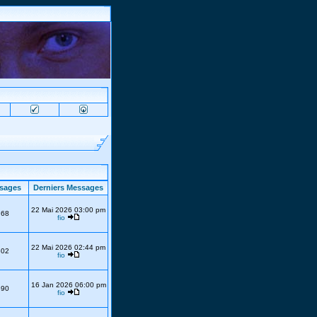
sages
Derniers Messages
22 Mai 2026 03:00 pm
768
fio
22 Mai 2026 02:44 pm
302
fio
16 Jan 2026 06:00 pm
690
fio