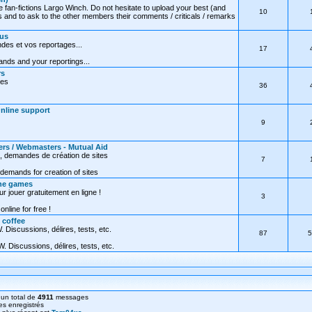
e fan-fictions Largo Winch. Do not hesitate to upload your best (and
10
 and to ask to the other members their comments / criticals / remarks
ous
des et vos reportages...
17
nds and your reportings...
rs
res
36
Online support
9
ers / Webmasters - Mutual Aid
, demandes de création de sites
7
demands for creation of sites
ine games
ur jouer gratuitement en ligne !
3
online for free !
 coffee
 Discussions, délires, tests, etc.
87
5
. Discussions, délires, tests, etc.
un total de
4911
messages
s enregistrés