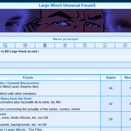
Largo Winch Universal Forum$
Menu principal :
 la BD Largo Winch est sorti !
Forum
Sujets
Mes
les / General Discussions
go Winch avec d'autres fans
84
Winch with other members
/ News from the front
nnaître plus l'actualité de la série, bd, film
42
ore concerning the actuality of the series, comics, movie
uses
, sons, fonds d'écran, etc. sur LW
26
 sounds, backgrounds, etc. on LW
lm / Largo Winch - The Film