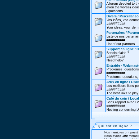
A forum devoted to th
even the worse) ideas
/ questions...
Divers / Miscellane
Vos idées, vos deman
##########
Your ideas, your dema
Partenaires / Partne
Liste de nos partenai
##########
List of our partners
Support en ligne / 
Besoin d'aide ?
##########
Need help?
Entraide - Webmast
Problèmes, questions
##########
Problems, questions, 
Jeux en ligne / Onl
Les meilleurs liens po
##########
The best links to play 
Café du coin / Local
Sans rapport avec LW.
##########
Nothing concerning LW
Qui est en ligne ?
Nos membres ont posté 
Nous avons
100
membre