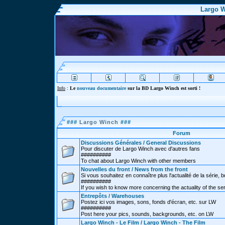
Largo W
Info
:
Le
nouveau documentaire
sur la BD Largo Winch est sorti !
###
Largo Winch
###
Forum
Discussions Générales / General Discussions
Pour discuter de Largo Winch avec d'autres fans
##########
To chat about Largo Winch with other members
Nouvelles du front / News from the front
Si vous souhaitez en connaître plus l'actualité de la série, bd
##########
If you wish to know more concerning the actuality of the se
Entrepôts / Warehouses
Postez ici vos images, sons, fonds d'écran, etc. sur LW
##########
Post here your pics, sounds, backgrounds, etc. on LW
Largo Winch - Le Film / Largo Winch - The Film