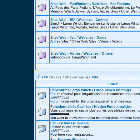
Sites Web - FanFictions / Websites - FanFictions
Au Pays des Fans Fictions, L'Antre Winchkrenienne, Le P
Memory, Winch Bunker System, Autres Sites / Other Web S
Sites Web - BD / Websites - Comics
Blue.fr - Largo Winch, Bienvenue sur le site de Largo Win
Largo Winch.be, Valhalla, Autres Sites / Other Web Sites
Sites Web - Jeu / Websites - Game
Autres Sites / Other Web Sites, Vidéos - Videos
Sites Web - Autres / Websites - Others
Yahoogroups, LargoWinch.net
###
Divers / Miscellanous
###
Forum
Rencontres Largo Winch / Largo Winch Meetings
Forum réservé pour l'organisation de rencontres entre fans
##########
Forum reserved for the organisation of fans' meetings
Fonctionnalités Cachées / Hidden Functionalities
Vous souhaitez en savoir plus sur les possibilités de ces f
##########
You want to know more about the possibilities of these for
Fan- Fictions (Francais)
Postez ici vos réalisations...
##########
Post here your realisations...
Fan Fictions (English)