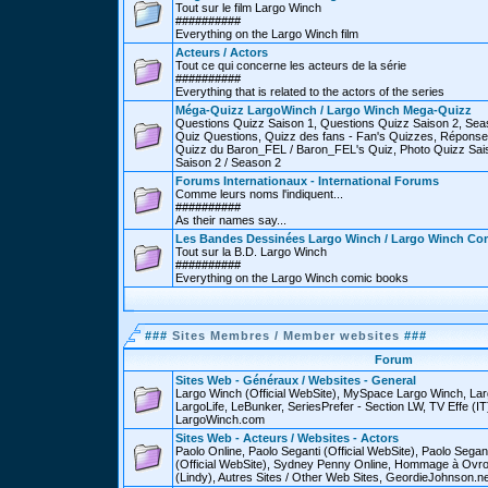
Tout sur le film Largo Winch
##########
Everything on the Largo Winch film
Acteurs / Actors
Tout ce qui concerne les acteurs de la série
##########
Everything that is related to the actors of the series
Méga-Quizz LargoWinch / Largo Winch Mega-Quizz
Questions Quizz Saison 1, Questions Quizz Saison 2, Sea
Quiz Questions, Quizz des fans - Fan's Quizzes, Réponse
Quizz du Baron_FEL / Baron_FEL's Quiz, Photo Quizz Sais
Saison 2 / Season 2
Forums Internationaux - International Forums
Comme leurs noms l'indiquent...
##########
As their names say...
Les Bandes Dessinées Largo Winch / Largo Winch Co
Tout sur la B.D. Largo Winch
##########
Everything on the Largo Winch comic books
###
Sites Membres / Member websites
###
Forum
Sites Web - Généraux / Websites - General
Largo Winch (Official WebSite), MySpace Largo Winch, L
LargoLife, LeBunker, SeriesPrefer - Section LW, TV Effe (IT
LargoWinch.com
Sites Web - Acteurs / Websites - Actors
Paolo Online, Paolo Seganti (Official WebSite), Paolo Sega
(Official WebSite), Sydney Penny Online, Hommage à Ovr
(Lindy), Autres Sites / Other Web Sites, GeordieJohnson.ne