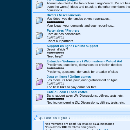
A forum devoted to the fan-fictions Largo Winch. Do not hes
even the worse) ideas and to ask to the other members thei
/ questions...
Divers / Miscellaneous
Vos idées, vos demandes et vos reportages...
##########
Your ideas, your demands and your reportings...
Partenaires / Partners
Liste de nos partenaires
##########
List of our partners
Support en ligne / Online support
Besoin d'aide ?
##########
Need help?
Entraide - Webmasters / Webmasters - Mutual Aid
Problèmes, questions, demandes de création de sites
##########
Problems, questions, demands for creation of sites
Jeux en ligne / Online games
Les meilleurs liens pour jouer gratuitement en ligne !
##########
The best links to play online for free !
Café du coin / Local coffee
Sans rapport avec LW. Discussions, délires, tests, etc.
##########
Nothing concerning LW. Discussions, délires, tests, etc.
Qui est en ligne ?
Nos membres ont posté un total de
4911
messages
Nous avons
100
membres enregistrés