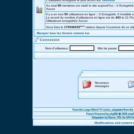
L'utilisateur enregistré le plus récent est
Tam04xa
Au total
90
membres ont visité le site aujourd'hui :: 0 Enregistré,
Aucun
Il y a en tout
90
utilisateurs en ligne :: 0 Enregistré, 0 Invisible 
Le record du nombre d'utilisateurs en ligne est de
493
le 21 Fé
Utilisateurs enregistrés: Aucun
éme
Vous étes le
170946935
visiteur depuis l'ouverture de ce sit
Marquer tous les forums comme lus
Connexion
Nom d'utilisateur:
Mot de passe:
Nouveaux
messages
From the
Largo Winch
TV series, adaptated from t
Forum Powered by
phpBB
� 2006 phpBB
Adaptation by Baron_FEL for LW U
Modifications and content