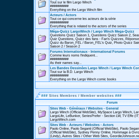
Tout sur le film Largo Winch
##########
Everything on the Largo Winch film
Acteurs / Actors
Tout ce qui concerne les acteurs de la série
##########
Everything that is related to the actors of the series
Méga-Quizz LargoWinch / Largo Winch Mega-Quizz
Questions Quizz Saison 1, Questions Quizz Saison 2, Sea
Quiz Questions, Quizz des fans - Fan's Quizzes, Réponse
Quizz du Baron_FEL / Baron_FEL's Quiz, Photo Quizz Sais
Saison 2 / Season 2
Forums Internationaux - International Forums
Comme leurs noms l'indiquent...
##########
As their names say...
Les Bandes Dessinées Largo Winch / Largo Winch Co
Tout sur la B.D. Largo Winch
##########
Everything on the Largo Winch comic books
###
Sites Membres / Member websites
###
Forum
Sites Web - Généraux / Websites - General
Largo Winch (Official WebSite), MySpace Largo Winch, L
LargoLife, LeBunker, SeriesPrefer - Section LW, TV Effe (IT
LargoWinch.com
Sites Web - Acteurs / Websites - Actors
Paolo Online, Paolo Seganti (Official WebSite), Paolo Sega
(Official WebSite), Sydney Penny Online, Hommage à Ovr
(Lindy), Autres Sites / Other Web Sites, GeordieJohnson.ne