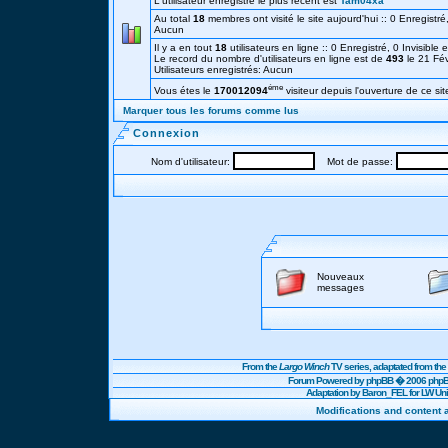
L'utilisateur enregistré le plus récent est
Tam04xa
Au total
18
membres ont visité le site aujourd'hui :: 0 Enregistré,
Aucun
Il y a en tout
18
utilisateurs en ligne :: 0 Enregistré, 0 Invisible 
Le record du nombre d'utilisateurs en ligne est de
493
le 21 Fé
Utilisateurs enregistrés: Aucun
éme
Vous étes le
170012094
visiteur depuis l'ouverture de ce sit
Marquer tous les forums comme lus
Connexion
Nom d'utilisateur:
Mot de passe:
Nouveaux
messages
From the
Largo Winch
TV series, adaptated from t
Forum Powered by
phpBB
� 2006 phpBB
Adaptation by Baron_FEL for LW U
Modifications and content