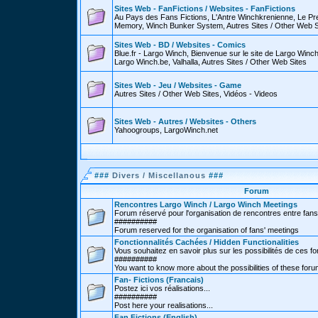
Sites Web - FanFictions / Websites - FanFictions
Au Pays des Fans Fictions, L'Antre Winchkrenienne, Le P
Memory, Winch Bunker System, Autres Sites / Other Web S
Sites Web - BD / Websites - Comics
Blue.fr - Largo Winch, Bienvenue sur le site de Largo Win
Largo Winch.be, Valhalla, Autres Sites / Other Web Sites
Sites Web - Jeu / Websites - Game
Autres Sites / Other Web Sites, Vidéos - Videos
Sites Web - Autres / Websites - Others
Yahoogroups, LargoWinch.net
###
Divers / Miscellanous
###
Forum
Rencontres Largo Winch / Largo Winch Meetings
Forum réservé pour l'organisation de rencontres entre fans
##########
Forum reserved for the organisation of fans' meetings
Fonctionnalités Cachées / Hidden Functionalities
Vous souhaitez en savoir plus sur les possibilités de ces f
##########
You want to know more about the possibilities of these for
Fan- Fictions (Francais)
Postez ici vos réalisations...
##########
Post here your realisations...
Fan Fictions (English)