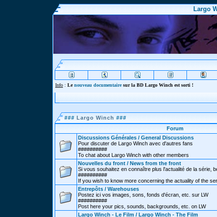
Largo W
Info
:
Le
nouveau documentaire
sur la BD Largo Winch est sorti !
###
Largo Winch
###
Forum
Discussions Générales / General Discussions
Pour discuter de Largo Winch avec d'autres fans
##########
To chat about Largo Winch with other members
Nouvelles du front / News from the front
Si vous souhaitez en connaître plus l'actualité de la série, bd
##########
If you wish to know more concerning the actuality of the se
Entrepôts / Warehouses
Postez ici vos images, sons, fonds d'écran, etc. sur LW
##########
Post here your pics, sounds, backgrounds, etc. on LW
Largo Winch - Le Film / Largo Winch - The Film