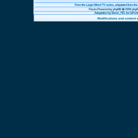
From the
Largo Winch
TV series, adaptated from t
Forum Powered by
phpBB
� 2006 phpBB
Adaptation by Baron_FEL for LW U
Modifications and content