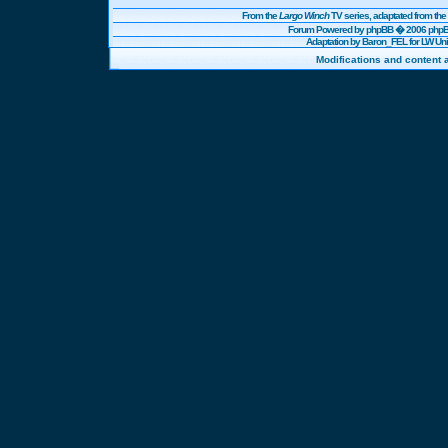
From the
Largo Winch
TV series, adaptated from t
Forum Powered by
phpBB
� 2006 phpBB
Adaptation by Baron_FEL for LW U
Modifications and content