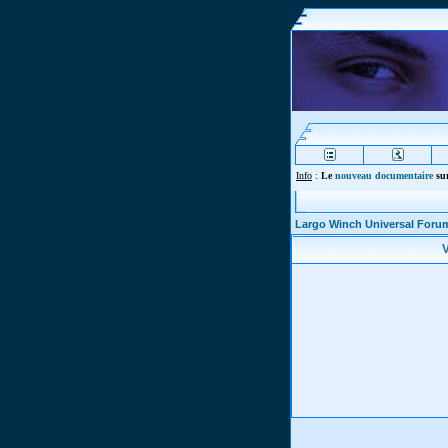
Info
:
Le
nouveau documentaire
sur
Largo Winch Universal Foru
V