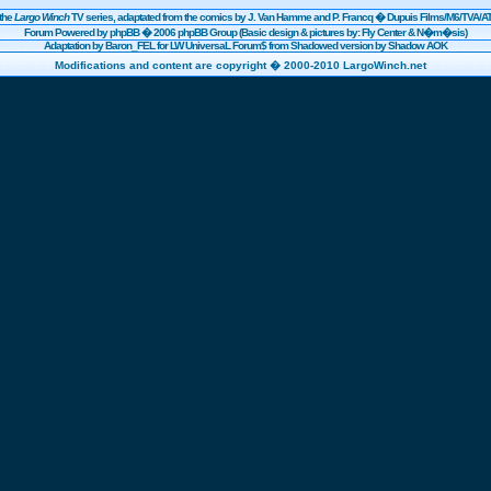
the
Largo Winch
TV series, adaptated from the comics by J. Van Hamme and P. Francq �
Dupuis
Films/
M6
/TVA/AT
Forum Powered by
phpBB
� 2006 phpBB Group (Basic design & pictures by: Fly Center & N�m�sis)
Adaptation by Baron_FEL for LW UniversaL Forum$ from Shadowed version by Shadow AOK
Modifications and content are copyright � 2000-2010 LargoWinch.net