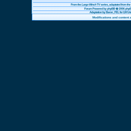
From the
Largo Winch
TV series, adaptated from t
Forum Powered by
phpBB
� 2006 phpBB
Adaptation by Baron_FEL for LW U
Modifications and content