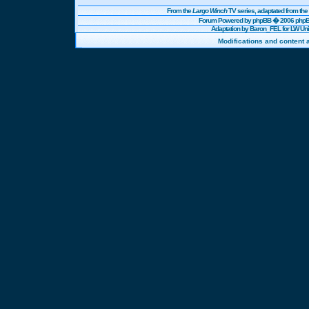
From the
Largo Winch
TV series, adaptated from t
Forum Powered by
phpBB
� 2006 phpBB
Adaptation by Baron_FEL for LW U
Modifications and content