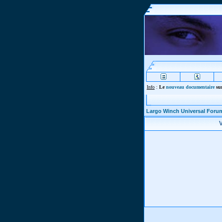
Info
:
Le
nouveau documentaire
sur
Largo Winch Universal Foru
V