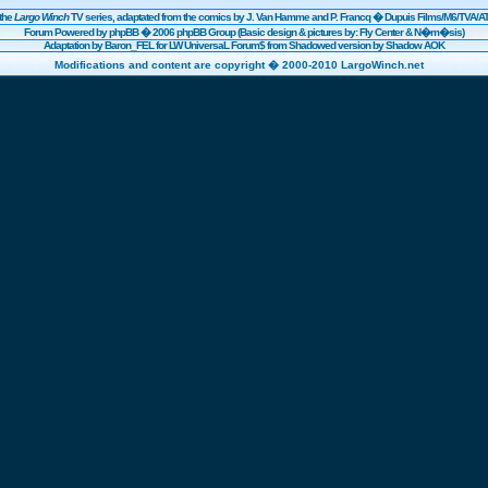
the
Largo Winch
TV series, adaptated from the comics by J. Van Hamme and P. Francq �
Dupuis
Films/
M6
/TVA/AT
Forum Powered by
phpBB
� 2006 phpBB Group (Basic design & pictures by: Fly Center & N�m�sis)
Adaptation by Baron_FEL for LW UniversaL Forum$ from Shadowed version by Shadow AOK
Modifications and content are copyright � 2000-2010 LargoWinch.net