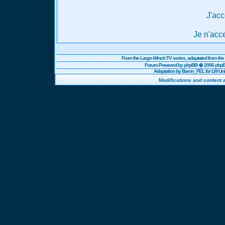
J'acc
Je n'acc
From the
Largo Winch
TV series, adaptated from t
Forum Powered by
phpBB
� 2006 phpBB
Adaptation by Baron_FEL for LW U
Modifications and content