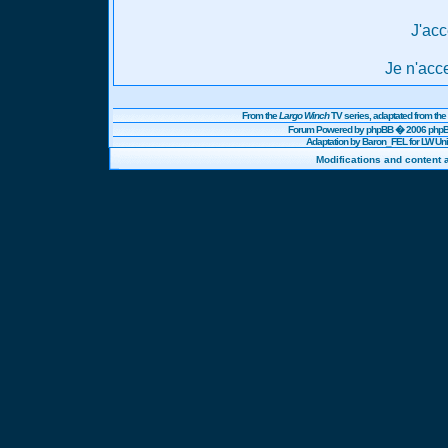
J'acc
Je n'acc
From the
Largo Winch
TV series, adaptated from t
Forum Powered by
phpBB
� 2006 phpBB
Adaptation by Baron_FEL for LW U
Modifications and content