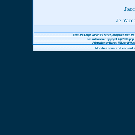
J'acc
Je n'acc
From the
Largo Winch
TV series, adaptated from t
Forum Powered by
phpBB
� 2006 phpBB
Adaptation by Baron_FEL for LW U
Modifications and content