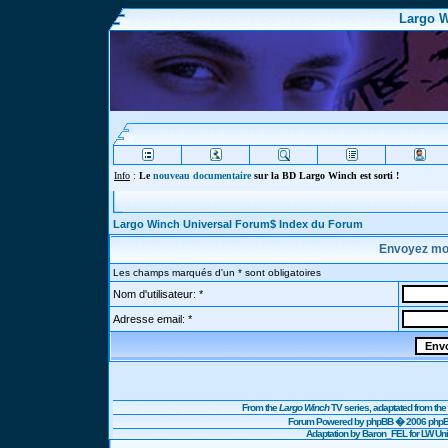
Largo W
Info
:
Le
nouveau documentaire
sur la BD Largo Winch est sorti !
Largo Winch Universal Forum$ Index du Forum
Envoyez mo
Les champs marqués d'un * sont obligatoires
Nom d'utilisateur: *
Adresse email: *
From the
Largo Winch
TV series, adaptated from t
Forum Powered by
phpBB
� 2006 phpBB
Adaptation by Baron_FEL for LW U