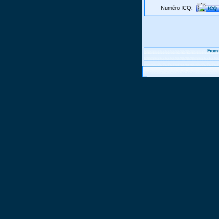
Numéro ICQ:
From 