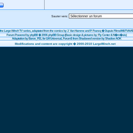
Sauter vers:
the
Largo Winch
TV series, adaptated from the comics by J. Van Hamme and P. Francq �
Dupuis
Films/
M6
/TVA/AT
Forum Powered by
phpBB
� 2006 phpBB Group (Basic design & pictures by: Fly Center & N�m�sis)
Adaptation by Baron_FEL for LW UniversaL Forum$ from Shadowed version by Shadow AOK
Modifications and content are copyright � 2000-2010 LargoWinch.net