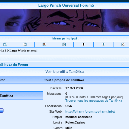
Largo Winch Universal Forum$
Menu principal :
 la BD Largo Winch est sorti !
m$ Index du Forum
Voir le profil :: Tam04xa
tar
Tout é propos de Tam04xa
Inscrit le:
17 Oct 2006
Messages:
0
 Tam04xa
[0.00% du total / 0.00 messages par jour]
Trouver tous les messages de Tam04xa
Localisation:
USA
Site Web:
http://pharmforum.topharm.info/
Emploi:
medical assistent
Loisirs:
Poker,Casino
Genre:
Méle