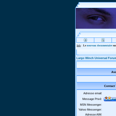
Info
:
Le
nouveau documentaire
sur
Largo Winch Universal Foru
Ava
Contact
Adresse email:
Message Privé:
MSN Messenger:
Yahoo Messenger:
Adresse AIM: