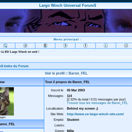
Largo Winch Universal Forum$
Menu principal :
 la BD Largo Winch est sorti !
m$ Index du Forum
Voir le profil :: Baron_FEL
tar
Tout é propos de Baron_FEL
Inscrit le:
05 Mar 2003
Messages:
114
[2.32% du total / 0.01 messages par jour]
Trouver tous les messages de Baron_FEL
Localisation:
Behind my screen ;)
Site Web:
http://www.ze-largo-winch-site.com/
ager
Emploi:
Student
Baron_FEL
Loisirs:
Genre:
Méle