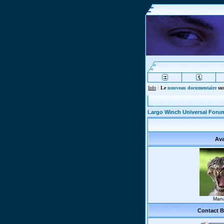
Info
:
Le
nouveau documentaire
sur
Largo Winch Universal Foru
Ava
Man
Contact 