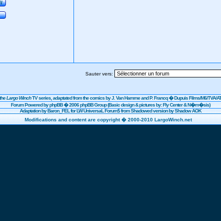
Sauter vers:
the
Largo Winch
TV series, adaptated from the comics by J. Van Hamme and P. Francq �
Dupuis
Films/
M6
/TVA/AT
Forum Powered by
phpBB
� 2006 phpBB Group (Basic design & pictures by: Fly Center & N�m�sis)
Adaptation by Baron_FEL for LW UniversaL Forum$ from Shadowed version by Shadow AOK
Modifications and content are copyright � 2000-2010 LargoWinch.net