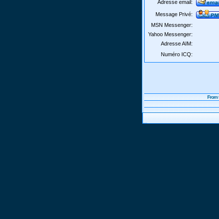
Adresse email:
Message Privé:
MSN Messenger:
Yahoo Messenger:
Adresse AIM:
Numéro ICQ:
From 