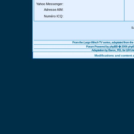
Yahoo Messenger:
Adresse AIM:
Numéro ICQ:
S
From the
Largo Winch
TV series, adaptated from t
Forum Powered by
phpBB
� 2006 phpBB
Adaptation by Baron_FEL for LW U
Modifications and content