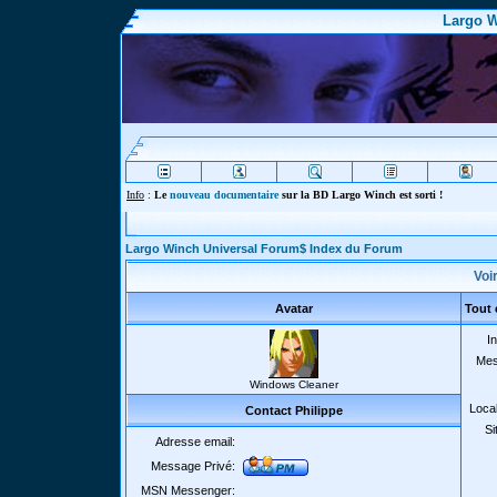
Largo W
Info
:
Le
nouveau documentaire
sur la BD Largo Winch est sorti !
Largo Winch Universal Forum$ Index du Forum
Voir
Avatar
Tout 
In
Mes
Windows Cleaner
Local
Contact Philippe
Si
Adresse email:
Message Privé:
MSN Messenger: