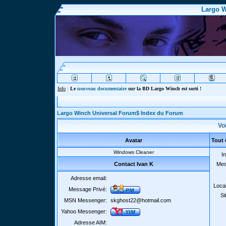
Largo W
Info
:
Le
nouveau documentaire
sur la BD Largo Winch est sorti !
Largo Winch Universal Forum$ Index du Forum
Voi
Avatar
Tout 
Windows Cleaner
In
Contact Ivan K
Mes
Adresse email:
Local
Message Privé:
Si
MSN Messenger:
skghost22@hotmail.com
Yahoo Messenger:
Adresse AIM: