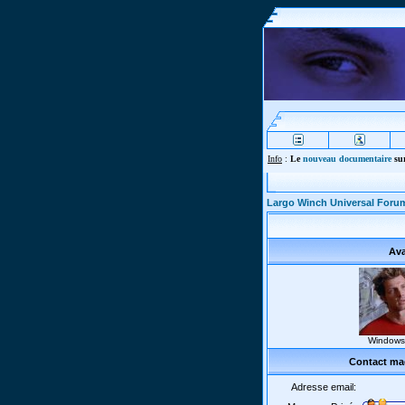
Info
:
Le
nouveau documentaire
sur
Largo Winch Universal Foru
Ava
Windows
Contact ma
Adresse email: