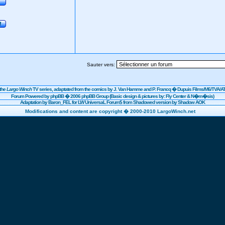
Sauter vers:
the
Largo Winch
TV series, adaptated from the comics by J. Van Hamme and P. Francq �
Dupuis
Films/
M6
/TVA/AT
Forum Powered by
phpBB
� 2006 phpBB Group (Basic design & pictures by: Fly Center & N�m�sis)
Adaptation by Baron_FEL for LW UniversaL Forum$ from Shadowed version by Shadow AOK
Modifications and content are copyright � 2000-2010 LargoWinch.net