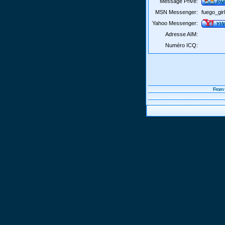
Message Privé:
MSN Messenger:
fuego_girl
Yahoo Messenger:
Adresse AIM:
Numéro ICQ:
From 