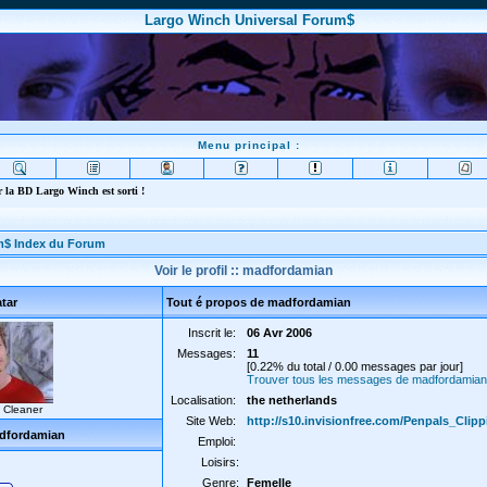
Largo Winch Universal Forum$
Menu principal :
 la BD Largo Winch est sorti !
m$ Index du Forum
Voir le profil :: madfordamian
tar
Tout é propos de madfordamian
Inscrit le:
06 Avr 2006
Messages:
11
[0.22% du total / 0.00 messages par jour]
Trouver tous les messages de madfordamian
Localisation:
the netherlands
 Cleaner
Site Web:
http://s10.invisionfree.com/Penpals_Clip
dfordamian
Emploi:
Loisirs:
Genre:
Femelle