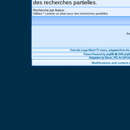
des recherches partielles.
Recherche par Auteur:
Utilisez * comme un joker pour des recherches partielles
Sa
From the
Largo Winch
TV series, adaptated from t
Forum Powered by
phpBB
� 2006 phpBB
Adaptation by Baron_FEL for LW U
Modifications and content