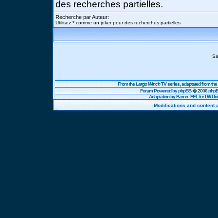
des recherches partielles.
Recherche par Auteur:
Utilisez * comme un joker pour des recherches partielles
Sa
From the
Largo Winch
TV series, adaptated from t
Forum Powered by
phpBB
� 2006 phpBB
Adaptation by Baron_FEL for LW U
Modifications and content