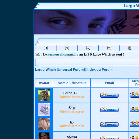
Largo W
Info
:
Le
nouveau documentaire
sur la BD Largo Winch est sorti !
Largo Winch Universal Forum$ Index du Forum
Mes
Avatar
Nom d'utilisateur
Email
Pr
Baron_FEL
Administrateur
Skip
Administrateur
fio
Administrateur
Alyssa