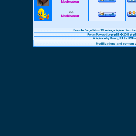
Modérateur
Tina
Modérateur
From the
Largo Winch
TV series, adaptated from t
Forum Powered by
phpBB
� 2006 phpBB
Adaptation by Baron_FEL for LW U
Modifications and content