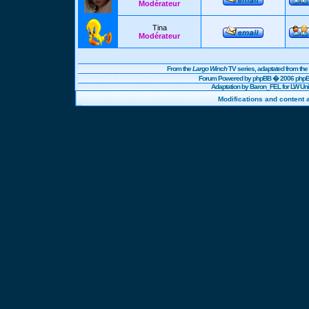
Modérateur
Tina
Modérateur
From the
Largo Winch
TV series, adaptated from t
Forum Powered by
phpBB
� 2006 phpBB
Adaptation by Baron_FEL for LW U
Modifications and content