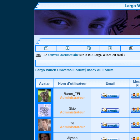
Largo W
Info
:
Le
nouveau documentaire
sur la BD Largo Winch est sorti !
Largo Winch Universal Forum$ Index du Forum
Mes
Avatar
Nom d'utilisateur
Email
Pr
Baron_FEL
Administrateur
Skip
Administrateur
fio
Administrateur
Alyssa