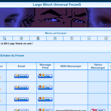
Largo Winch Universal Forum$
Menu principal :
 la BD Largo Winch est sorti !
m$ Index du Forum
Message
Yahoo
ur
Email
MSN Messenger
Privé
Messenger
r
r
r
domme666@hotmail.com