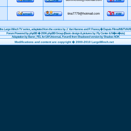
tina7779@hotmail.com
the
Largo Winch
TV series, adaptated from the comics by J. Van Hamme and P. Francq �
Dupuis
Films/
M6
/TVA/AT
Forum Powered by
phpBB
� 2006 phpBB Group (Basic design & pictures by: Fly Center & N�m�sis)
Adaptation by Baron_FEL for LW UniversaL Forum$ from Shadowed version by Shadow AOK
Modifications and content are copyright � 2000-2010 LargoWinch.net