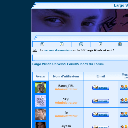
Largo W
Info
:
Le
nouveau documentaire
sur la BD Largo Winch est sorti !
Largo Winch Universal Forum$ Index du Forum
Mes
Avatar
Nom d'utilisateur
Email
Pr
Baron_FEL
Administrateur
Skip
Administrateur
fio
Administrateur
Alyssa