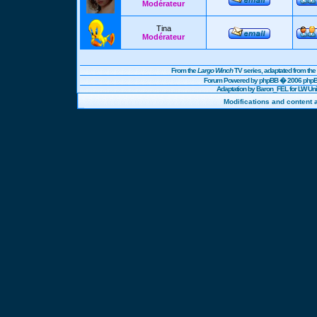
Modérateur
Tina
Modérateur
From the
Largo Winch
TV series, adaptated from t
Forum Powered by
phpBB
� 2006 phpBB
Adaptation by Baron_FEL for LW U
Modifications and content