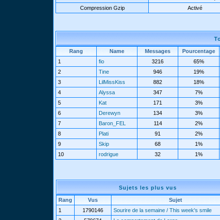
Compression Gzip
Activé
T
Rang
Name
Messages
Pourcentage
1
fio
3216
65%
2
Tine
946
19%
3
LilMissKiss
882
18%
4
Alyssa
347
7%
5
Kat
171
3%
6
Derewyn
134
3%
7
Baron_FEL
114
2%
8
Plati
91
2%
9
Skip
68
1%
10
rodrigue
32
1%
Sujets les plus vus
Rang
Vus
Sujet
1
1790146
Sourire de la semaine / This week's smile