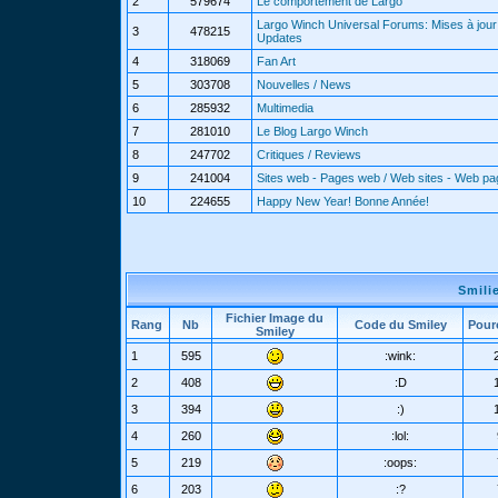
2
579674
Le comportement de Largo
Largo Winch Universal Forums: Mises à jour 
3
478215
Updates
4
318069
Fan Art
5
303708
Nouvelles / News
6
285932
Multimedia
7
281010
Le Blog Largo Winch
8
247702
Critiques / Reviews
9
241004
Sites web - Pages web / Web sites - Web p
10
224655
Happy New Year! Bonne Année!
Smili
Fichier Image du
Rang
Nb
Code du Smiley
Pour
Smiley
1
595
:wink:
2
408
:D
3
394
:)
4
260
:lol:
5
219
:oops:
6
203
:?