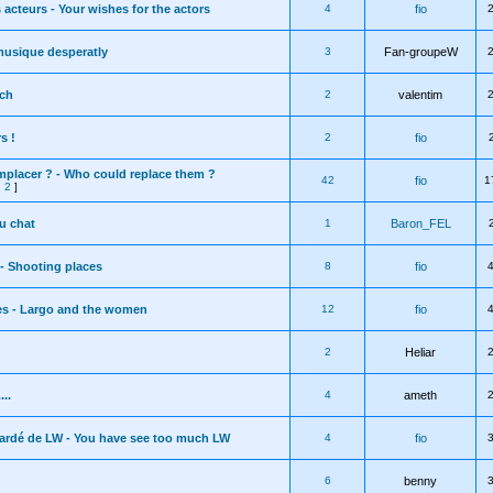
 acteurs - Your wishes for the actors
4
fio
musique desperatly
3
Fan-groupeW
nch
2
valentim
s !
2
fio
emplacer ? - Who could replace them ?
42
fio
1
,
2
]
u chat
1
Baron_FEL
- Shooting places
8
fio
es - Largo and the women
12
fio
2
Heliar
..
4
ameth
gardé de LW - You have see too much LW
4
fio
6
benny