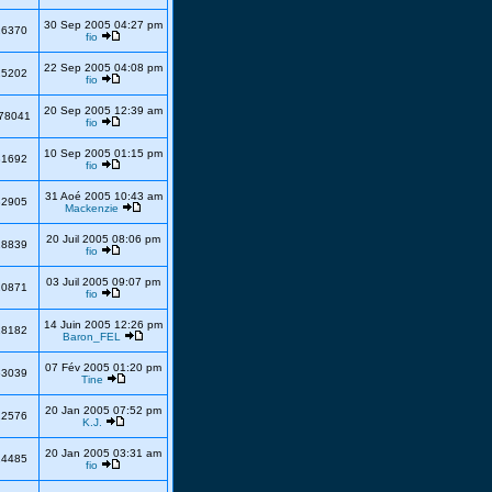
30 Sep 2005 04:27 pm
26370
fio
22 Sep 2005 04:08 pm
25202
fio
20 Sep 2005 12:39 am
78041
fio
10 Sep 2005 01:15 pm
81692
fio
31 Aoé 2005 10:43 am
32905
Mackenzie
20 Juil 2005 08:06 pm
28839
fio
03 Juil 2005 09:07 pm
20871
fio
14 Juin 2005 12:26 pm
18182
Baron_FEL
07 Fév 2005 01:20 pm
63039
Tine
20 Jan 2005 07:52 pm
22576
K.J.
20 Jan 2005 03:31 am
24485
fio