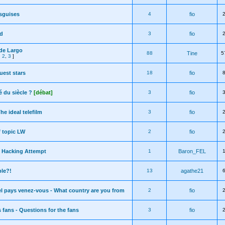
sguises
4
fio
od
3
fio
de Largo
88
Tine
5
,
2
,
3
]
Guest stars
18
fio
é du siècle ?
[débat]
3
fio
The ideal telefilm
3
fio
f topic LW
2
fio
/ Hacking Attempt
1
Baron_FEL
le?!
13
agathe21
l pays venez-vous - What country are you from
2
fio
 fans - Questions for the fans
3
fio