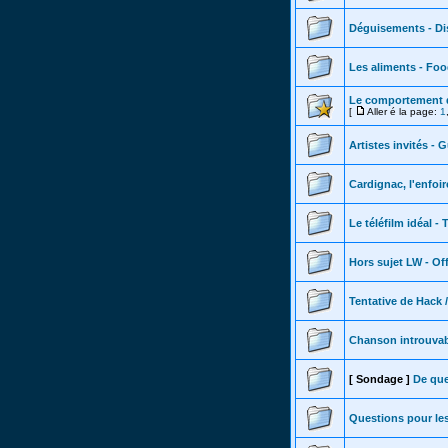
Déguisements - Di
Les aliments - Fo
Le comportement 
[
Aller é la page:
1
Artistes invités - 
Cardignac, l'enfoir
Le téléfilm idéal - 
Hors sujet LW - Of
Tentative de Hack 
Chanson introuvab
[ Sondage ]
De que
Questions pour les