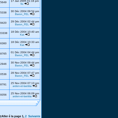
17 Jan 2005 01:16 pm
25649
fio
30 Déc 2004 09:54 pm
25338
Baron_FEL
29 Déc 2004 02:44 pm
89420
Baron_FEL
18 Déc 2004 10:40 am
23338
Kat
18 Déc 2004 10:33 am
36360
Kat
01 Déc 2004 04:44 pm
28765
Baron_FEL
30 Nov 2004 09:44 pm
22946
Baron_FEL
28 Nov 2004 07:47 pm
20536
Baron_FEL
25 Nov 2004 07:13 pm
28791
arden-et-laetitia
25 Nov 2004 06:09 pm
29356
arden-et-laetitia
Aller é la page
1
,
2
Suivante
2