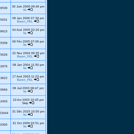
30 Juin 2006 09:46 pm
86536
fio
09 Jan 2006 07:39 pm
20031
Baron_FEL
04 Aoé 2005 02:20 pm
48915
fio
06 Fév 2005 07:06 pm
35358
fio
22 Nov 2004 06:35 pm
15026
Baron_FEL
08 Jan 2004 11:50 pm
42876
fio
17 Aoé 2003 11:23 pm
13822
Baron_FEL
08 Juil 2003 08:47 pm
40684
fio
23 Avr 2003 10:45 pm
32403
Skip
31 Déc 2025 10:50 pm
23444
fio
31 Oct 2009 02:51 pm
50300
fio