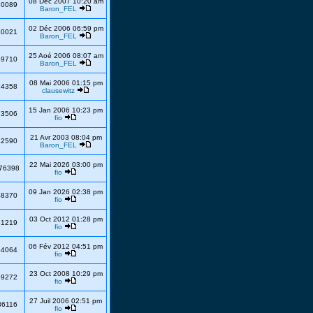
08 Déc 2007 10:20 am
20089
Baron_FEL
02 Déc 2006 06:59 pm
20021
Baron_FEL
25 Aoé 2006 08:07 am
19710
Baron_FEL
08 Mai 2006 01:15 pm
24358
clausewitz
15 Jan 2006 10:23 pm
73506
fio
21 Avr 2003 08:04 pm
42590
Baron_FEL
22 Mai 2026 03:00 pm
76398
fio
09 Jan 2026 02:38 pm
48370
fio
03 Oct 2012 01:28 pm
51219
fio
06 Fév 2012 04:51 pm
54064
fio
23 Oct 2008 10:29 pm
69272
fio
27 Juil 2006 02:51 pm
36116
fio