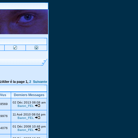
Aller é la page
1
,
2
Suivante
2
Vus
Derniers Messages
02 Déc 2013 08:08 am
28569
Baron_FEL
11 Aoé 2010 08:04 pm
19976
Baron_FEL
01 Déc 2008 10:46 pm
24076
Baron_FEL