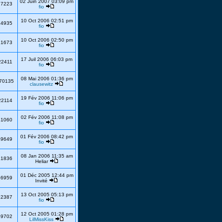
02 Juin 2007 03:09 pm
27223
fio
10 Oct 2006 02:51 pm
24935
fio
10 Oct 2006 02:50 pm
21673
fio
17 Juil 2006 06:03 pm
22411
fio
08 Mai 2006 01:36 pm
70135
clausewitz
19 Fév 2006 11:06 pm
22114
fio
02 Fév 2006 11:08 pm
41060
fio
01 Fév 2006 08:42 pm
49649
fio
08 Jan 2006 11:35 am
21836
Heliar
01 Déc 2005 12:44 pm
26959
Invité
13 Oct 2005 05:13 pm
32387
fio
12 Oct 2005 01:28 pm
39702
LilMissKiss