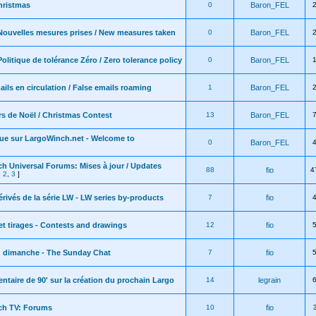
hristmas
0
Baron_FEL
Nouvelles mesures prises / New measures taken
0
Baron_FEL
olitique de tolérance Zéro / Zero tolerance policy
0
Baron_FEL
ils en circulation / False emails roaming
1
Baron_FEL
s de Noël / Christmas Contest
13
Baron_FEL
ue sur LargoWinch.net - Welcome to
0
Baron_FEL
h Universal Forums: Mises à jour / Updates
88
fio
4
,
2
,
3
]
érivés de la série LW - LW series by-products
7
fio
t tirages - Contests and drawings
12
fio
u dimanche - The Sunday Chat
7
fio
taire de 90' sur la création du prochain Largo
14
legrain
ch TV: Forums
10
fio