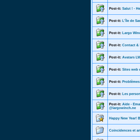
Post-it:
Salut ! - He
Post-it:
L'île de Sa
Post-it:
Largo Win
Post-it:
Contact &
Post-it:
Avatars L
Post-it:
Sites web 
Post-it:
Problèmes 
Post-it:
Les person
Post-it:
Aide - Ema
@largowinch.ne
Happy New Year! 
Coincidences et a