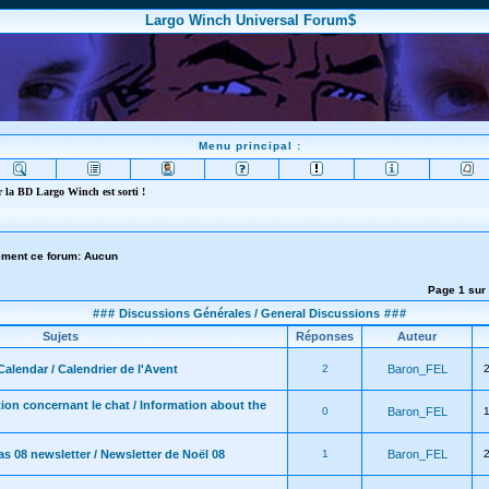
Largo Winch Universal Forum$
Menu principal :
 la BD Largo Winch est sorti !
lement ce forum: Aucun
Page
1
sur
###
Discussions Générales / General Discussions
###
Sujets
Réponses
Auteur
alendar / Calendrier de l'Avent
2
Baron_FEL
ion concernant le chat / Information about the
0
Baron_FEL
s 08 newsletter / Newsletter de Noël 08
1
Baron_FEL