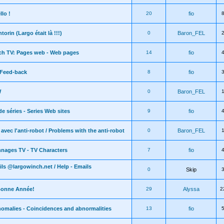
llo !
20
fio
ntorin (Largo était là !!!)
0
Baron_FEL
ch TV: Pages web - Web pages
14
fio
 Feed-back
8
fio
W
0
Baron_FEL
de séries - Series Web sites
9
fio
avec l'anti-robot / Problems with the anti-robot
0
Baron_FEL
nages TV - TV Characters
7
fio
ils @largowinch.net / Help - Emails
0
Skip
Bonne Année!
29
Alyssa
2
nomalies - Coincidences and abnormalities
13
fio