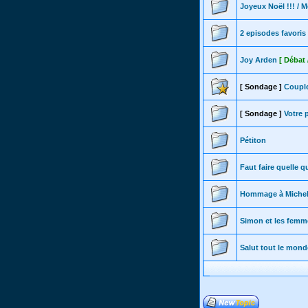
Joyeux Noël !!! / M
2 episodes favoris
Joy Arden
[ Débat 
[ Sondage ]
Couple
[ Sondage ]
Votre 
Pétiton
Faut faire quelle q
Hommage à Michel
Simon et les fem
Salut tout le mond