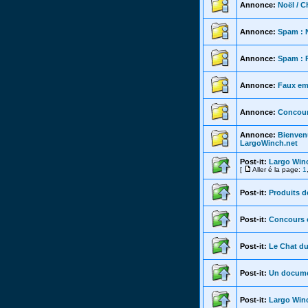
Annonce:
Noël / C
Annonce:
Spam : 
Annonce:
Spam : P
Annonce:
Faux ema
Annonce:
Concour
Annonce:
Bienven
LargoWinch.net
Post-it:
Largo Winc
[
Aller é la page:
1
Post-it:
Produits d
Post-it:
Concours e
Post-it:
Le Chat d
Post-it:
Un documen
Post-it:
Largo Win