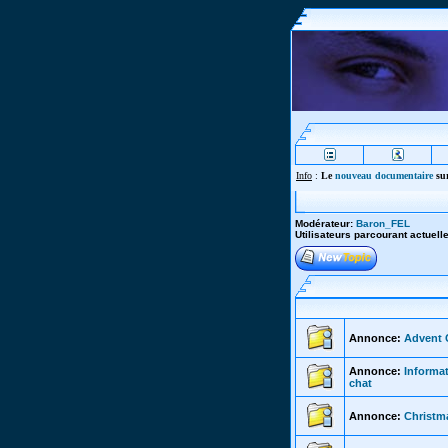
Info
:
Le
nouveau documentaire
sur
Modérateur:
Baron_FEL
Utilisateurs parcourant actuel
Annonce:
Advent C
Annonce:
Informat
chat
Annonce:
Christma