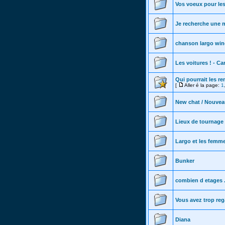
Vos voeux pour les
Je recherche une 
chanson largo wi
Les voitures ! - Car
Qui pourrait les r
[
Aller é la page:
1
New chat / Nouvea
Lieux de tournage 
Largo et les femm
Bunker
combien d etages ..
Vous avez trop re
Diana