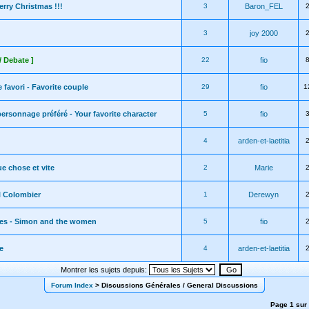
erry Christmas !!!
3
Baron_FEL
3
joy 2000
/ Debate ]
22
fio
 favori - Favorite couple
29
fio
1
personnage préféré - Your favorite character
5
fio
4
arden-et-laetitia
ue chose et vite
2
Marie
 Colombier
1
Derewyn
mes - Simon and the women
5
fio
e
4
arden-et-laetitia
Montrer les sujets depuis:
Forum Index
> Discussions Générales / General Discussions
Page
1
sur