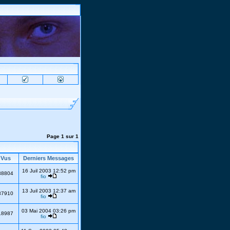
Page
1
sur
1
Vus
Derniers Messages
16 Juil 2003 12:52 pm
38804
fio
13 Juil 2003 12:37 am
37910
fio
03 Mai 2004 03:26 pm
18987
fio