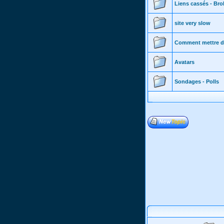
Liens cassés - Bro
site very slow
Comment mettre de
Avatars
Sondages - Polls