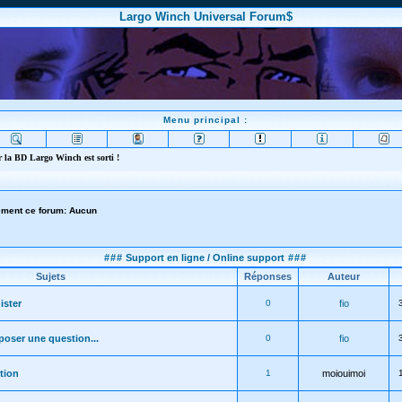
Largo Winch Universal Forum$
Menu principal :
 la BD Largo Winch est sorti !
lement ce forum: Aucun
###
Support en ligne / Online support
###
Sujets
Réponses
Auteur
ister
0
fio
oser une question...
0
fio
tion
1
moiouimoi