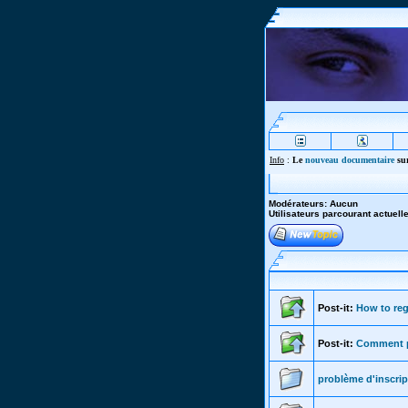
Info
:
Le
nouveau documentaire
sur
Modérateurs: Aucun
Utilisateurs parcourant actuel
Post-it:
How to reg
Post-it:
Comment p
problème d'inscrip