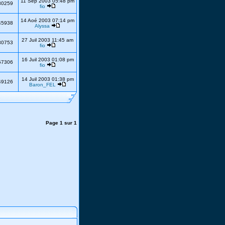
11 Sep 2003 05:48 pm
30259
fio
14 Aoé 2003 07:14 pm
45938
Alyssa
27 Juil 2003 11:45 am
30753
fio
16 Juil 2003 01:08 pm
57306
fio
14 Juil 2003 01:38 pm
49126
Baron_FEL
Page
1
sur
1