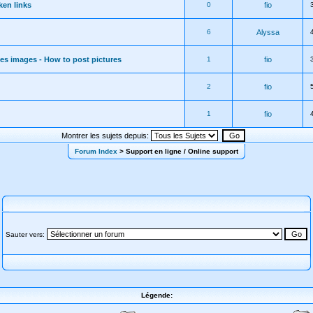
ken links
0
fio
6
Alyssa
s images - How to post pictures
1
fio
2
fio
1
fio
Montrer les sujets depuis:
Forum Index
> Support en ligne / Online support
Sauter vers:
Légende: