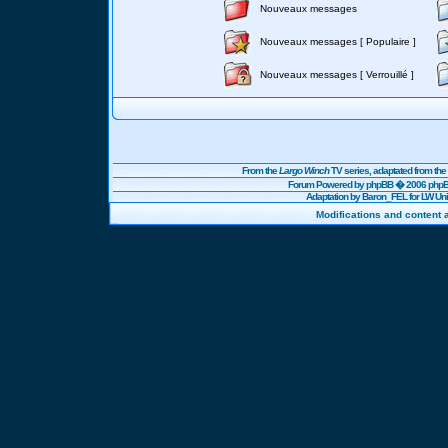
Nouveaux messages
Nouveaux messages [ Populaire ]
Nouveaux messages [ Verrouillé ]
From the
Largo Winch
TV series, adaptated from t
Forum Powered by
phpBB
� 2006 phpBB
Adaptation by Baron_FEL for LW U
Modifications and content