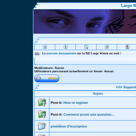
Largo W
Info
:
Le
nouveau documentaire
sur la BD Largo Winch est sorti !
Modérateurs: Aucun
Utilisateurs parcourant actuellement ce forum: Aucun
###
Support 
Sujets
Post-it:
How to register
Post-it:
Comment poser une question...
problème d'inscription