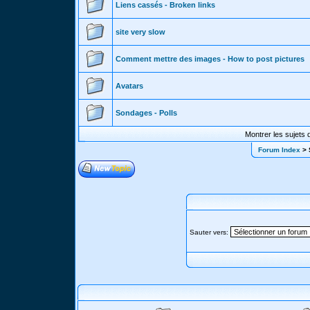
Liens cassés - Broken links
site very slow
Comment mettre des images - How to post pictures
Avatars
Sondages - Polls
Montrer les sujets 
Forum Index
> 
Sauter vers: