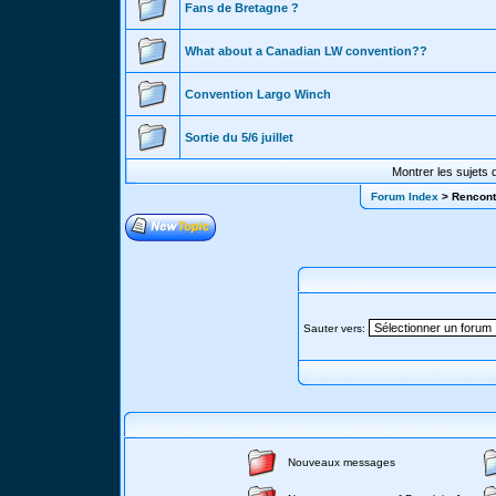
Fans de Bretagne ?
What about a Canadian LW convention??
Convention Largo Winch
Sortie du 5/6 juillet
Montrer les sujets 
Forum Index
> Rencont
Sauter vers:
Nouveaux messages