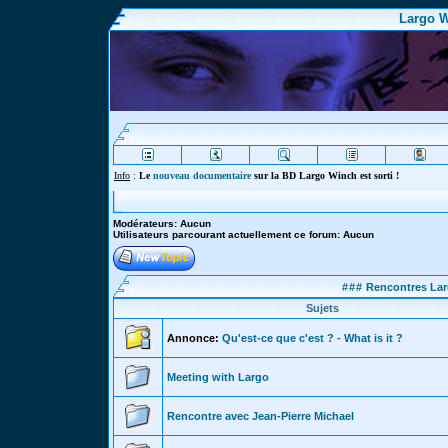
Largo W
Info
:
Le
nouveau documentaire
sur la BD Largo Winch est sorti !
Modérateurs: Aucun
Utilisateurs parcourant actuellement ce forum: Aucun
###
Rencontres Lar
Sujets
Annonce:
Qu'est-ce que c'est ? - What is it ?
Meeting with Largo
Rencontre avec Jean-Pierre Michael