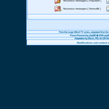
Nouveaux messages [ Populaire ]
Nouveaux messages [ Verrouillé ]
From the
Largo Winch
TV series, adaptated from t
Forum Powered by
phpBB
� 2006 phpBB
Adaptation by Baron_FEL for LW U
Modifications and content