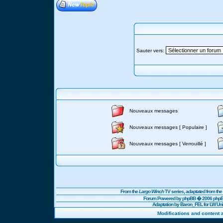
Sauter vers:
Nouveaux messages
Nouveaux messages [ Populaire ]
Nouveaux messages [ Verrouillé ]
From the
Largo Winch
TV series, adaptated from t
Forum Powered by
phpBB
� 2006 phpBB
Adaptation by Baron_FEL for LW U
Modifications and content