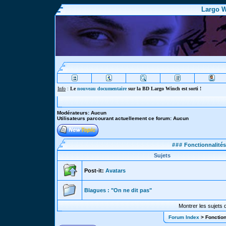
Largo W
Info
:
Le
nouveau documentaire
sur la BD Largo Winch est sorti !
Modérateurs: Aucun
Utilisateurs parcourant actuellement ce forum: Aucun
###
Fonctionnalités
Sujets
Post-it:
Avatars
Blagues : "On ne dit pas"
Montrer les sujets 
Forum Index
> Fonction