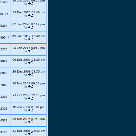
16 Jan 2026 06:00 pm
57482
fio
23 Déc 2025 02:46 pm
16795
fio
02 Jan 2020 07:17 pm
55204
fio
29 Juin 2017 12:48 am
789344
fio
24 Jan 2017 03:42 pm
22225
fio
06 Déc 2009 03:39 pm
29929
fio
26 Déc 2008 03:35 pm
26956
fio
30 Mar 2007 06:53 pm
27808
fio
24 Oct 2006 12:45 pm
34303
fio
05 Avr 2006 03:10 pm
42328
fio
30 Mar 2006 01:53 am
74523
fio
31 Déc 2005 08:43 pm
39125
fio