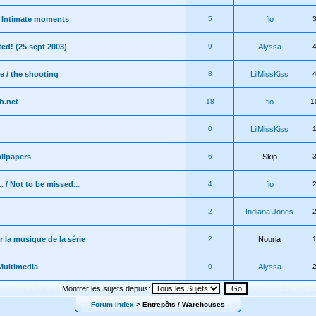
 Intimate moments
5
fio
ed! (25 sept 2003)
9
Alyssa
e / the shooting
8
LilMissKiss
h.net
18
fio
1
0
LilMissKiss
llpapers
6
Skip
 / Not to be missed...
4
fio
2
Indiana Jones
la musique de la série
2
Nouria
Multimedia
0
Alyssa
Montrer les sujets depuis:
Forum Index
> Entrepôts / Warehouses