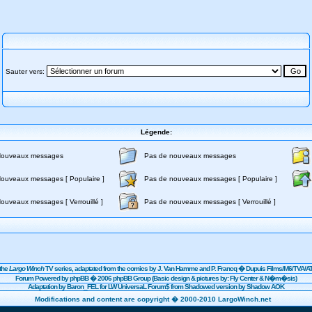
Sauter vers:
Légende:
ouveaux messages
Pas de nouveaux messages
ouveaux messages [ Populaire ]
Pas de nouveaux messages [ Populaire ]
ouveaux messages [ Verrouillé ]
Pas de nouveaux messages [ Verrouillé ]
the
Largo Winch
TV series, adaptated from the comics by J. Van Hamme and P. Francq �
Dupuis
Films/
M6
/TVA/AT
Forum Powered by
phpBB
� 2006 phpBB Group (Basic design & pictures by: Fly Center & N�m�sis)
Adaptation by Baron_FEL for LW UniversaL Forum$ from Shadowed version by Shadow AOK
Modifications and content are copyright � 2000-2010 LargoWinch.net