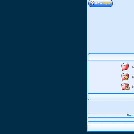
N
N
N
From 