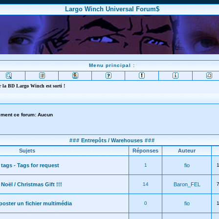
Largo Winch Universal Forum$
Menu principal :
 la BD Largo Winch est sorti !
lement ce forum: Aucun
###
Entrepôts / Warehouses
###
Sujets
Réponses
Auteur
 tags - Tags for request
1
fio
Noël / Christmas Gift !!!
14
Baron_FEL
ster un fichier multimédia
0
fio