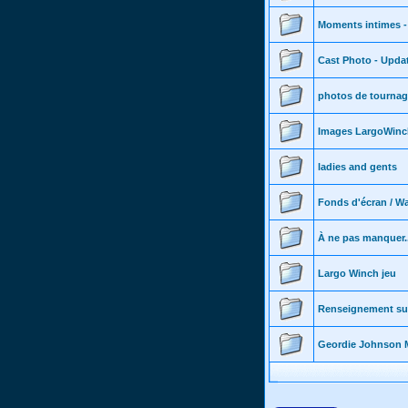
Moments intimes -
Cast Photo - Updat
photos de tournag
Images LargoWinc
ladies and gents
Fonds d'écran / Wa
À ne pas manquer...
Largo Winch jeu
Renseignement sur 
Geordie Johnson 