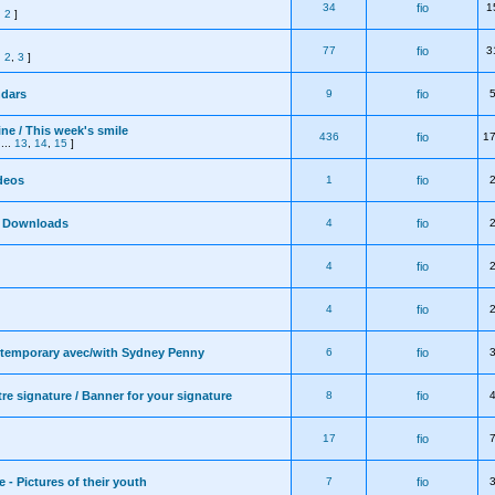
34
fio
1
,
2
]
77
fio
3
,
2
,
3
]
ndars
9
fio
ine / This week's smile
436
fio
1
...
13
,
14
,
15
]
deos
1
fio
- Downloads
4
fio
4
fio
4
fio
/temporary avec/with Sydney Penny
6
fio
re signature / Banner for your signature
8
fio
17
fio
 - Pictures of their youth
7
fio