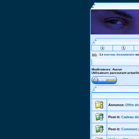
Info
:
Le
nouveau documentaire
sur
Modérateurs: Aucun
Utilisateurs parcourant actuel
Annonce:
Offre de
Post-it:
Cadeau de 
Post-it:
Comment po