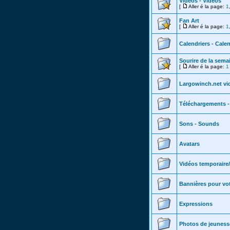
Vidéos - Videos
[
Aller é la page:
1
Fan Art
[
Aller é la page:
1
Calendriers - Cale
Sourire de la sema
[
Aller é la page:
1
Largowinch.net vi
Téléchargements 
Sons - Sounds
Avatars
Vidéos temporaire
Bannières pour vot
Expressions
Photos de jeunesse