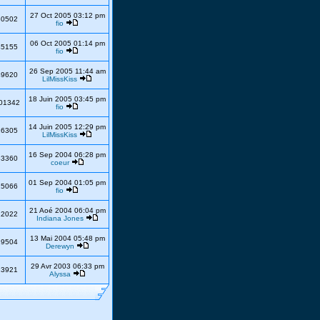
27 Oct 2005 03:12 pm
30502
fio
06 Oct 2005 01:14 pm
45155
fio
26 Sep 2005 11:44 am
49620
LilMissKiss
18 Juin 2005 03:45 pm
01342
fio
14 Juin 2005 12:29 pm
16305
LilMissKiss
16 Sep 2004 06:28 pm
33360
coeur
01 Sep 2004 01:05 pm
25066
fio
21 Aoé 2004 06:04 pm
22022
Indiana Jones
13 Mai 2004 05:48 pm
19504
Derewyn
29 Avr 2003 06:33 pm
23921
Alyssa