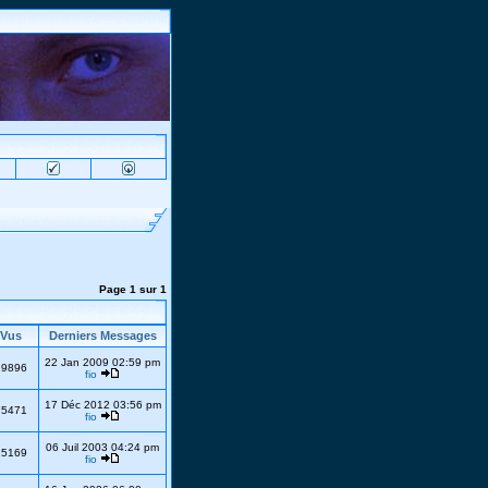
Page
1
sur
1
Vus
Derniers Messages
22 Jan 2009 02:59 pm
19896
fio
17 Déc 2012 03:56 pm
75471
fio
06 Juil 2003 04:24 pm
15169
fio