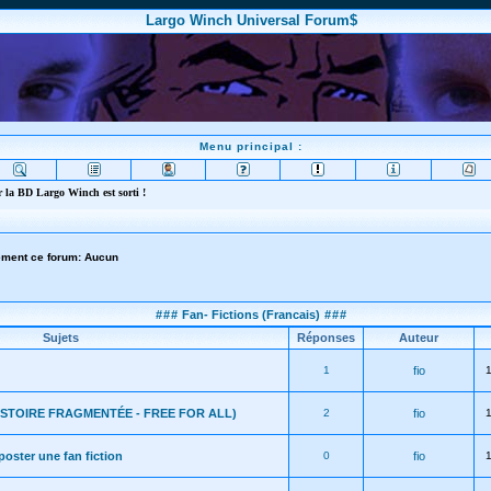
Largo Winch Universal Forum$
Menu principal :
 la BD Largo Winch est sorti !
lement ce forum: Aucun
###
Fan- Fictions (Francais)
###
Sujets
Réponses
Auteur
1
fio
HISTOIRE FRAGMENTÉE - FREE FOR ALL)
2
fio
ster une fan fiction
0
fio