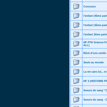
Concours
l'enfant (4ème part
l'enfant (3ème part
l'enfant 2éme parti
HF-FFA Science-F
ALL)
Récit d'une soiré
Seuls au monde
La vie sans lui... e
HF 2 (HISTOIRE 
Soeurs de sang * C
Soeurs de sang - C