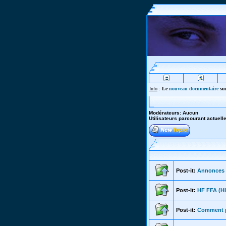
Info
:
Le
nouveau documentaire
sur
Modérateurs: Aucun
Utilisateurs parcourant actuel
Post-it:
Annonces
Post-it:
HF FFA (
Post-it:
Comment po