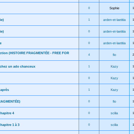
0
Sophie
ie)
1
arden-et-laetitia
ie)
0
arden-et-laetitia
e
0
arden-et-laetitia
iction (HISTOIRE FRAGMENTÉE - FREE FOR
4
fio
e chez un ado chanceux
1
Kazy
0
Kazy
t après
1
Kazy
FRAGMENTÉE)
0
fio
hapitre 4
0
scilia
hapitre 1 à 3
0
scilia