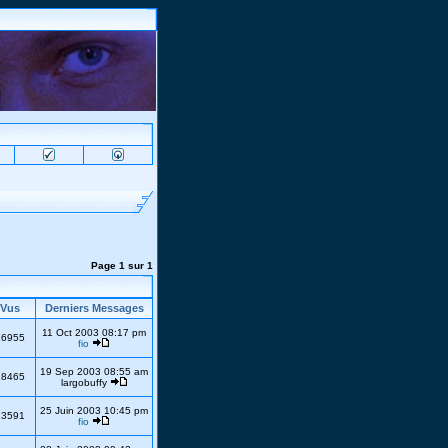
Page
1
sur
1
Vus
Derniers Messages
11 Oct 2003 08:17 pm
16955
fio
19 Sep 2003 08:55 am
18465
largobuffy
25 Juin 2003 10:45 pm
13591
fio