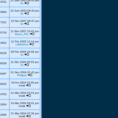
23 Juin 2003 09:43 pm
16311
fio
23 Juin 2003 09:33 pm
15983
fio
15 Nov 2007 08:47 pm
47321
fio
11 Nov 2007 10:42 pm
20733
Baron_FEL
11 Fév 2005 12:14 pm
23602
LilMissKiss
08 Fév 2005 02:08 am
19230
fio
11 Déc 2004 05:55 pm
28059
fio
01 Nov 2004 01:43 pm
26487
Philippe
03 Avr 2004 02:06 pm
18402
Invité
31 Mar 2004 03:23 pm
14763
Invité
24 Mar 2004 06:41 pm
22604
Invité
21 Mar 2004 07:36 pm
22690
Invité