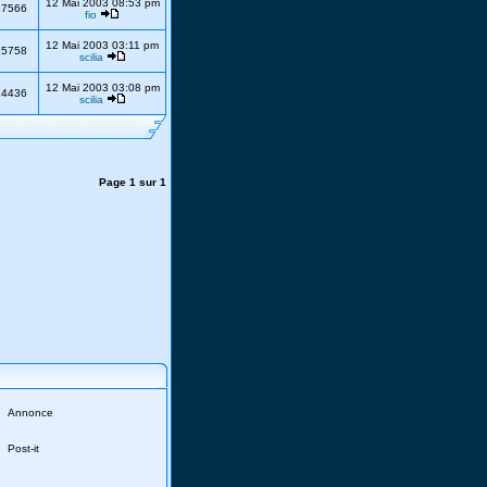
12 Mai 2003 08:53 pm
17566
fio
12 Mai 2003 03:11 pm
15758
scilia
12 Mai 2003 03:08 pm
14436
scilia
Page
1
sur
1
Annonce
Post-it