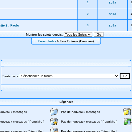
1
scilia
0
scilia
rtie 2 : Paolo
0
scilia
Montrer les sujets depuis:
Forum Index
> Fan- Fictions (Francais)
Sauter vers:
Légende:
ouveaux messages
Pas de nouveaux messages
ouveaux messages [ Populaire ]
Pas de nouveaux messages [ Populaire ]
ouveaux messages [ Verrouillé ]
Pas de nouveaux messages [ Verrouillé ]