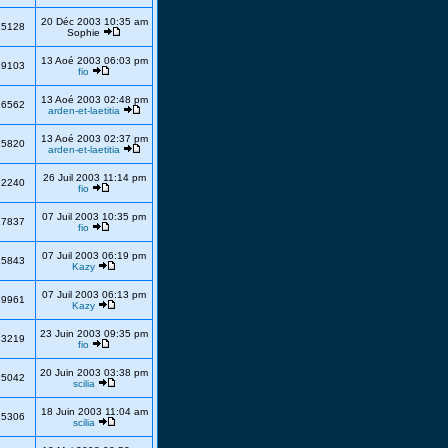
20 Déc 2003 10:35 am
15128
Sophie
13 Aoé 2003 06:03 pm
19103
fio
13 Aoé 2003 02:48 pm
16562
arden-et-laetitia
13 Aoé 2003 02:37 pm
15820
arden-et-laetitia
26 Juil 2003 11:14 pm
22240
fio
07 Juil 2003 10:35 pm
17837
fio
07 Juil 2003 06:19 pm
15843
Kazy
07 Juil 2003 06:13 pm
19961
Kazy
23 Juin 2003 09:35 pm
13219
fio
20 Juin 2003 03:38 pm
15042
scilia
18 Juin 2003 11:04 am
15306
scilia