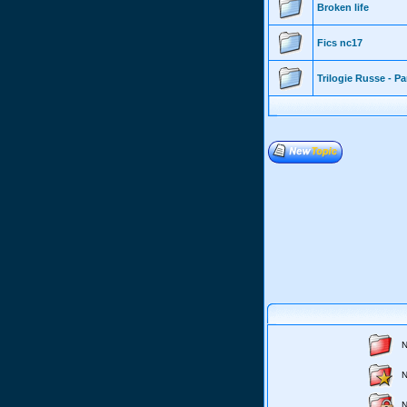
Broken life
Fics nc17
Trilogie Russe - Pa
N
N
N