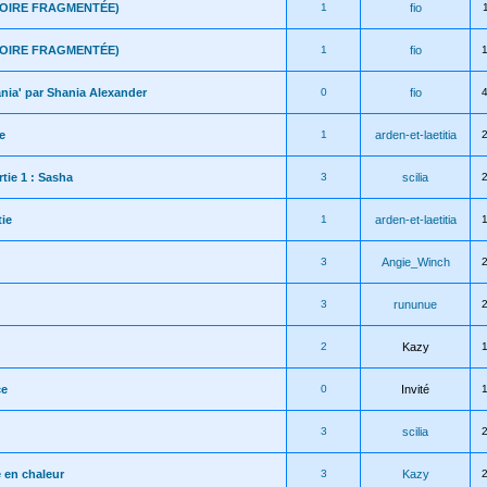
STOIRE FRAGMENTÉE)
1
fio
STOIRE FRAGMENTÉE)
1
fio
ania' par Shania Alexander
0
fio
e
1
arden-et-laetitia
rtie 1 : Sasha
3
scilia
tie
1
arden-et-laetitia
3
Angie_Winch
3
rununue
2
Kazy
ce
0
Invité
3
scilia
 en chaleur
3
Kazy