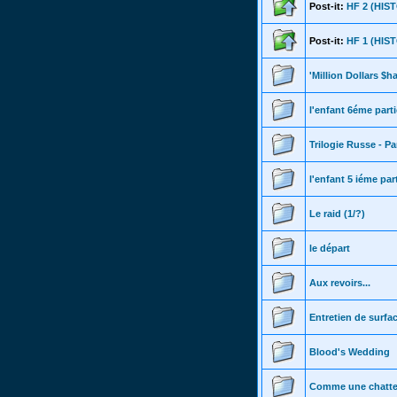
Post-it:
HF 2 (HI
Post-it:
HF 1 (HI
'Million Dollars $h
l'enfant 6éme parti
Trilogie Russe - Pa
l'enfant 5 iéme par
Le raid (1/?)
le départ
Aux revoirs...
Entretien de surfa
Blood's Wedding
Comme une chatte