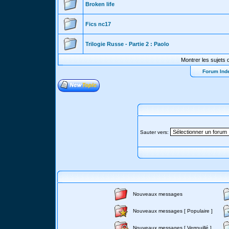
Broken life
Fics nc17
Trilogie Russe - Partie 2 : Paolo
Montrer les sujets 
Forum Ind
Sauter vers:
Nouveaux messages
Nouveaux messages [ Populaire ]
Nouveaux messages [ Verrouillé ]