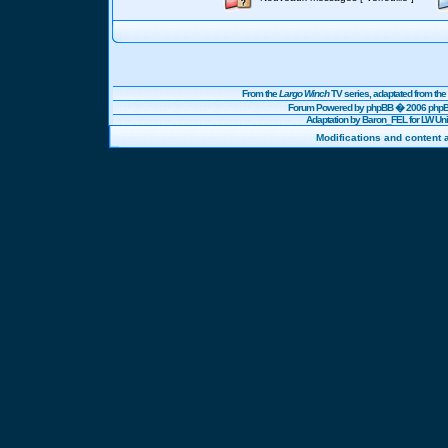
From the
Largo Winch
TV series, adaptated from t
Forum Powered by
phpBB
� 2006 phpBB
Adaptation by Baron_FEL for LW U
Modifications and content