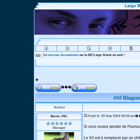
Largo W
Info
:
Le
nouveau documentaire
sur la BD Largo Winch est sorti !
�
���
### Blagues
Auteur
�
Posté le: 09 Sep 2003 06:09 pm
Baron_FEL
Si vous voulez ajouter de l'humou
Manager
Le XX est à remplacer par un chiff