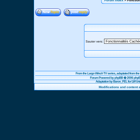
Forum Index
> Fonction
Sauter vers:
From the
Largo Winch
TV series, adaptated from t
Forum Powered by
phpBB
� 2006 phpBB
Adaptation by Baron_FEL for LW U
Modifications and content