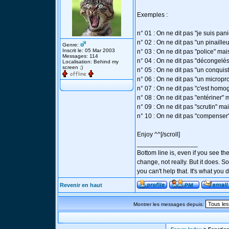
Exemples :
n° 01 : On ne dit pas "je suis pan
n° 02 : On ne dit pas "un pinailleu
Genre:
Inscrit le: 05 Mar 2003
n° 03 : On ne dit pas "police" mai
Messages: 114
n° 04 : On ne dit pas "décongelés
Localisation: Behind my
screen ;)
n° 05 : On ne dit pas "un conquis
n° 06 : On ne dit pas "un micropr
n° 07 : On ne dit pas "c'est homog
n° 08 : On ne dit pas "entériner" m
n° 09 : On ne dit pas "scrutin" mai
n° 10 : On ne dit pas "compenser" m
Enjoy ^^[/scroll]
_________________
Bottom line is, even if you see th
change, not really. But it does.
you can't help that. It's what you
Revenir en haut
Montrer les messages depuis: