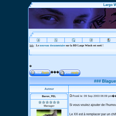
Largo W
Info
:
Le
nouveau documentaire
sur la BD Largo Winch est sorti !
�
���
### Blagues
Auteur
�
Posté le: 09 Sep 2003 06:09 pm
Baron_FEL
Si vous voulez ajouter de l'humou
Manager
Le XX est à remplacer par un chiff