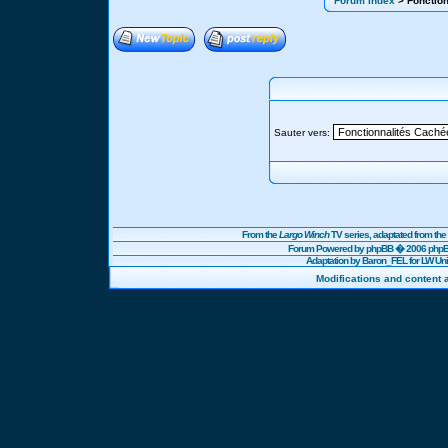
Forum Index
> Fonction
Sauter vers:
From the
Largo Winch
TV series, adaptated from t
Forum Powered by
phpBB
� 2006 phpBB
Adaptation by Baron_FEL for LW U
Modifications and content