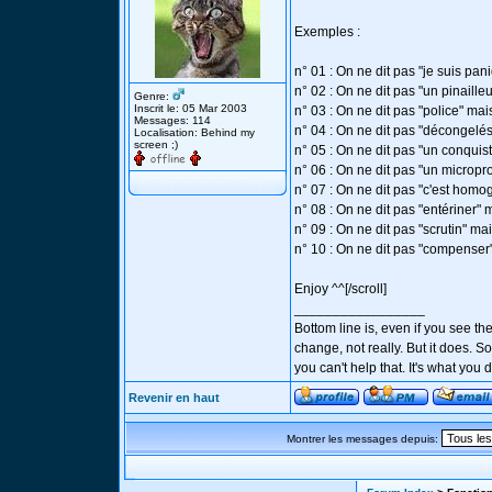
Exemples :
n° 01 : On ne dit pas "je suis pan
n° 02 : On ne dit pas "un pinailleu
Genre:
Inscrit le: 05 Mar 2003
n° 03 : On ne dit pas "police" mai
Messages: 114
n° 04 : On ne dit pas "décongelés
Localisation: Behind my
screen ;)
n° 05 : On ne dit pas "un conquis
n° 06 : On ne dit pas "un micropr
n° 07 : On ne dit pas "c'est homog
n° 08 : On ne dit pas "entériner" m
n° 09 : On ne dit pas "scrutin" mai
n° 10 : On ne dit pas "compenser" m
Enjoy ^^[/scroll]
_________________
Bottom line is, even if you see th
change, not really. But it does.
you can't help that. It's what you
Revenir en haut
Montrer les messages depuis: