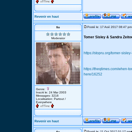
Revenir en haut
Posté le: 17 Aoé 2017 08:47 pm
fio
Tomer Sisley & Sandra Zeito
Moderator
https://stopru.org/tomer-sisle
https://theqtimes.com/when-to
here/16252
Genre:
Inscrit le: 24 Mar 2003
Messages: 3216
Localisation: Partout /
Everywhere
Revenir en haut
Posté le: 11 Oct 2017 01:17 pm
fio