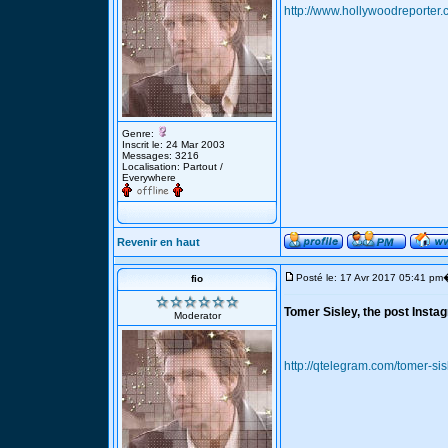
http://www.hollywoodreporter
Genre:
Inscrit le: 24 Mar 2003
Messages: 3216
Localisation: Partout /
Everywhere
Revenir en haut
Posté le: 17 Avr 2017 05:41 pm
fio
Tomer Sisley, the post Instag
Moderator
http://qtelegram.com/tomer-sis