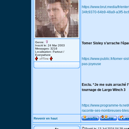
https://www.brut.media/fr/ent
34fc9370-64b9-48a9-a3f5-bc
Genre:
Tomer Sisley s’arrache l’épau
Inscrit le: 24 Mar 2003
Messages: 3216
Localisation: Partout /
Everywhere
https://www.public.fr/tomer-si
pas-joyeuse
Exclu. “Je me suis arraché 
tournage de Largo Winch 3
https://www.programme-tv.net
raconte-ses-nombreuses-bless
Revenir en haut
Posté le: 13 Juil 2024 04:38 pm
fio