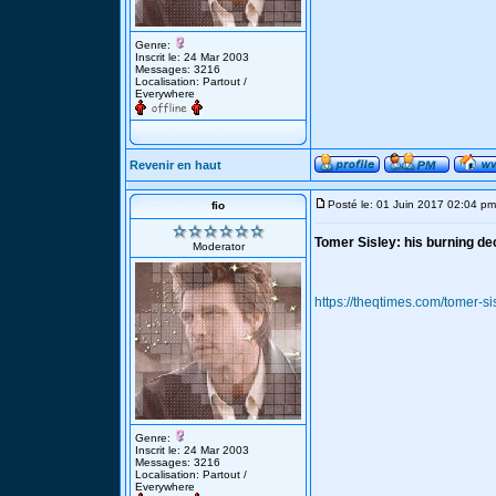
Genre:
Inscrit le: 24 Mar 2003
Messages: 3216
Localisation: Partout /
Everywhere
Revenir en haut
Posté le: 01 Juin 2017 02:04 pm
fio
Tomer Sisley: his burning dec
Moderator
https://theqtimes.com/tomer-si
Genre:
Inscrit le: 24 Mar 2003
Messages: 3216
Localisation: Partout /
Everywhere