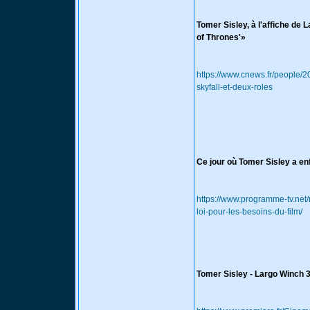
Tomer Sisley, à l'affiche de 
of Thrones'»
https://www.cnews.fr/people/2
skyfall-et-deux-roles
Ce jour où Tomer Sisley a enf
https://www.programme-tv.net/
loi-pour-les-besoins-du-film/
Tomer Sisley - Largo Winch 3