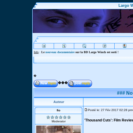
Largo W
In
�
���
### No
Auteur
Posté le: 27 Fév 2017 02:28 pm
fio
'Thousand Cuts': Film Revie
Moderator