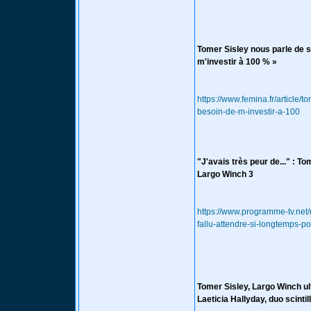
Tomer Sisley nous parle de se
m'investir à 100 % »
https://www.femina.fr/article/
besoin-de-m-investir-a-100
"J'avais très peur de..." : To
Largo Winch 3
https://www.programme-tv.net/
fallu-attendre-si-longtemps-po
Tomer Sisley, Largo Winch ul
Laeticia Hallyday, duo scintil