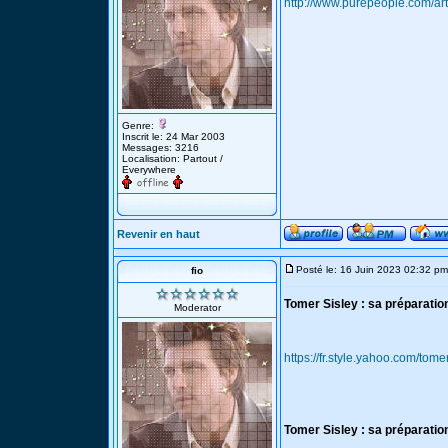
http://www.purepeople.com/ar
Genre:
Inscrit le: 24 Mar 2003
Messages: 3216
Localisation: Partout /
Everywhere
Revenir en haut
Posté le: 16 Juin 2023 02:32 pm
fio
Tomer Sisley : sa préparati
Moderator
https://fr.style.yahoo.com/t
Tomer Sisley : sa préparatio