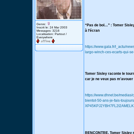
Genre:
“Pas de bol…” : Tomer Sisley
Inscrit le: 24 Mar 2003
à l’écran
Messages: 3216
Localisation: Partout /
Everywhere
https://www.gala.fr/l_actu/ne
largo-winch-ces-ecarts-qui-s
Tomer Sisley raconte le tour
car je ne veux pas m'avouer
https://www.dhnet.be/medias/
bientot-50-ans-je-fais-toujo
XP45KPJ2YBH7FL2I2AMELK
RENCONTRE. Tomer Sisley rev