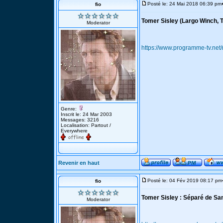
Posté le: 24 Mai 2018 06:39 pm
fio
Tomer Sisley (Largo Winch, T
Moderator
https://www.programme-tv.net
Genre:
Inscrit le: 24 Mar 2003
Messages: 3216
Localisation: Partout /
Everywhere
Revenir en haut
Posté le: 04 Fév 2019 08:17 pm
fio
Tomer Sisley : Séparé de Sand
Moderator