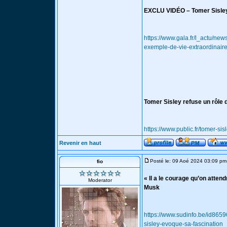
EXCLU VIDÉO – Tomer Sisley 
https://www.gala.fr/l_actu/ne
exemple-de-vie-extraordinai
Tomer Sisley refuse un rôle 
https://www.public.fr/tomer-si
Revenir en haut
Posté le: 09 Aoé 2024 03:09 pm
fio
« Il a le courage qu’on atten
Moderator
Musk
https://www.sudinfo.be/id8659
sisley-evoque-sa-fascination