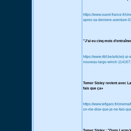
https://www.ouest-france.fr/c
apres-sa-derniere-aventure
"J’ai eu cinq mois d’entraîn
https://www.rtbf.be/article/j-a
nouveau-largo-winch-114167
Tomer Sisley revient avec Lar
fais que ça»
https://www.lefigaro.fr/cinema
on-me-dise-que-je-ne-fais-q
Tomer Sisley : "Dans Largo Wi