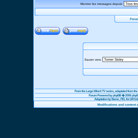
Montrer les messages depuis:
Foru
Sauter vers:
From the
Largo Winch
TV series, adaptated from t
Forum Powered by
phpBB
� 2006 phpBB
Adaptation by Baron_FEL for LW U
Modifications and content