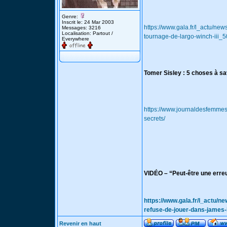
Genre:
Inscrit le: 24 Mar 2003
https://www.gala.fr/l_actu/ne
Messages: 3216
Localisation: Partout /
tournage-de-largo-winch-iii_
Everywhere
Tomer Sisley : 5 choses à sav
https://www.journaldesfemmes
secrets/
VIDÉO – “Peut-être une erreu
https://www.gala.fr/l_actu/n
refuse-de-jouer-dans-jame
Revenir en haut