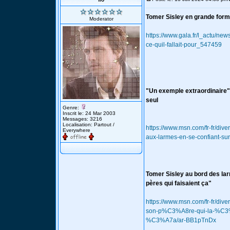
Tomer Sisley en grande forme 
Moderator
https://www.gala.fr/l_actu/ne
ce-quil-fallait-pour_547459
"Un exemple extraordinaire" 
seul
Genre:
Inscrit le: 24 Mar 2003
Messages: 3216
Localisation: Partout /
https://www.msn.com/fr-fr/di
Everywhere
aux-larmes-en-se-confiant
Tomer Sisley au bord des lar
pères qui faisaient ça"
https://www.msn.com/fr-fr/dive
son-p%C3%A8re-qui-la-%C3%
%C3%A7a/ar-BB1pTnDx