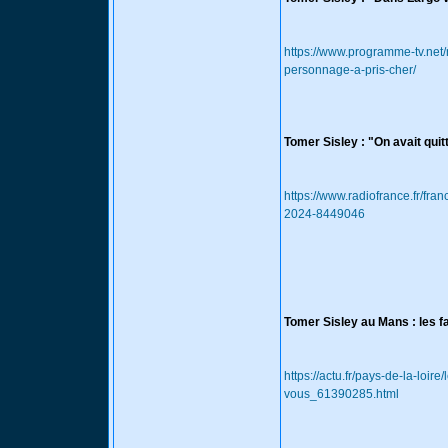
https://www.programme-tv.net/
personnage-a-pris-cher/
Tomer Sisley : "On avait quit
https://www.radiofrance.fr/fran
2024-8449046
Tomer Sisley au Mans : les 
https://actu.fr/pays-de-la-lo
vous_61390285.html