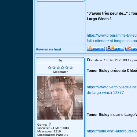
"J'avais très peur de..." : To
Largo Winch 3
https://www.programme-tv.net/
fallu-attendre-si-longtemps-po
Revenir en haut
Posté le: 18 Déc 2025 03:19 pm
fio
Tomer Sisley présente Chloé
Moderator
https://www.diverto.tv/actuali
de-largo-winch-12877
Tomer Sisley incarne Largo W
Genre:
Inscrit le: 24 Mar 2003
https://radio.vinci-autoroutes
Messages: 3216
Localisation: Partout /