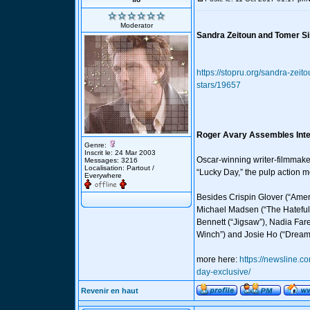
Moderator
Sandra Zeitoun and Tomer Si
https://stopru.org/sandra-zei
stars/19657
Roger Avary Assembles Inter
Genre:
Inscrit le: 24 Mar 2003
Oscar-winning writer-filmmaker 
Messages: 3216
Localisation: Partout /
“Lucky Day,” the pulp action m
Everywhere
Besides Crispin Glover (“Ameri
Michael Madsen (“The Hateful 
Bennett (“Jigsaw”), Nadia Fare
Winch”) and Josie Ho (“Drea
more here:
https://newsline.c
day-exclusive/
Revenir en haut