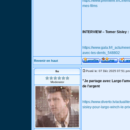
https://www.premiere.fr/Cine
mes-films
INTERVIEW – Tomer Sisley : “
https://www.gala.fr/l_actu/new
avec-les-dents_548802
Revenir en haut
Posté le: 07 Déc 2025 07:51 pm
fio
"Je partage avec Largo l'amou
Moderator
de l'argent
https://www.diverto.tv/actuali
sisley-pour-largo-winch-le-pri