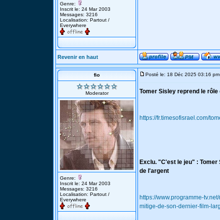
Genre:
Inscrit le: 24 Mar 2003
Messages: 3216
Localisation: Partout /
Everywhere
Revenir en haut
Posté le: 18 Déc 2025 03:16 pm
fio
Tomer Sisley reprend le rôle
Moderator
https://fr.timesofisrael.com/t
Exclu. "C'est le jeu" : Tomer
de l'argent
Genre:
Inscrit le: 24 Mar 2003
Messages: 3216
Localisation: Partout /
https://www.programme-tv.net/
Everywhere
mitige-de-son-dernier-film-lar