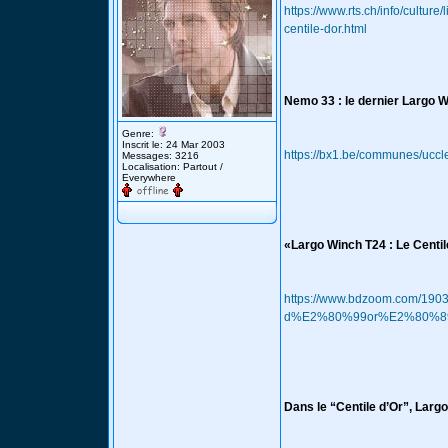
https://www.rts.ch/info/cultur
centile-dor.html
Nemo 33 : le dernier Largo W
Genre:
Inscrit le: 24 Mar 2003
https://bx1.be/communes/uccle
Messages: 3216
Localisation: Partout /
Everywhere
«Largo Winch T24 : Le Centil
https://www.bdzoom.com/190
d%E2%80%99or%E2%80%89
Dans le “Centile d’Or”, Largo