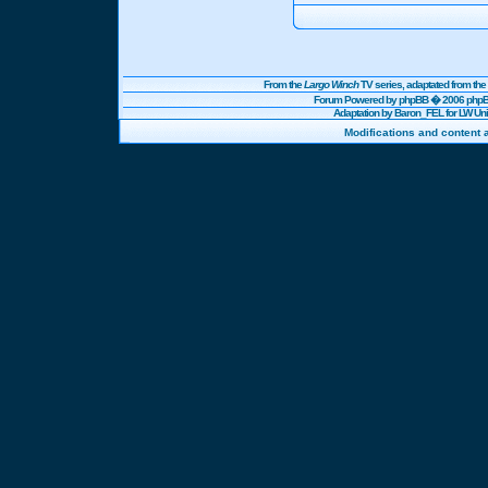
From the
Largo Winch
TV series, adaptated from t
Forum Powered by
phpBB
� 2006 phpBB
Adaptation by Baron_FEL for LW U
Modifications and content