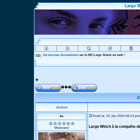
Largo W
Info
:
Le
nouveau documentaire
sur la BD Largo Winch est sorti !
�
���
#
Auteur
Posté le: 22 Jan 2024 06:13 pm
fio
Largo Winch à la conquête de
Moderator