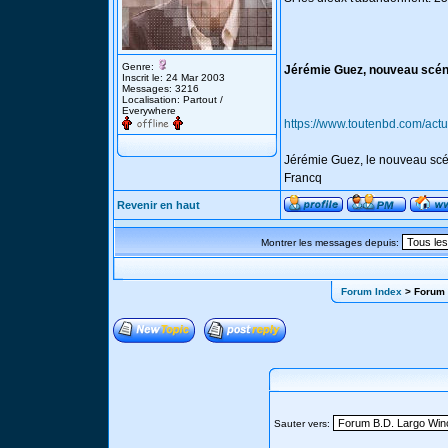
Genre:
Jérémie Guez, nouveau scéna
Inscrit le: 24 Mar 2003
Messages: 3216
Localisation: Partout /
Everywhere
https://www.toutenbd.com/actu
Jérémie Guez, le nouveau scé
Francq
Revenir en haut
Montrer les messages depuis:
Forum Index
> Forum 
Sauter vers: